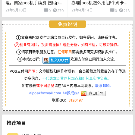
理，商家pos机手续费 扫码pos
办理|pos机怎么用|那个刷卡机
机申请 pos机代理商正规一清
最好
21年5月10日
21年4月14日
0
270
0
213
POS机免费办理！
免责说明
①文章由POS支付网站会员自行发布，如有疑问，请联系作者。
②创业有风险，投资需谨慎！理性分析，如有不适，可放弃操作。
③请项目新手朋友注意，
任何项目
都需要多研究多积累多推广。
④本站QQ群：
欢迎支付创业同行加入交流。
POS支付网
声明：
文章版权归原作者所有，会员投稿及转载目的在于传递
更多信息，
不代表本网赞同其观点和对其真实性负责。
如有侵权
或不同意见
请在30日内与本网联系。
联系邮箱：
aipos#foxmail.com（#换成@）
联系QQ：
8120197
推荐项目