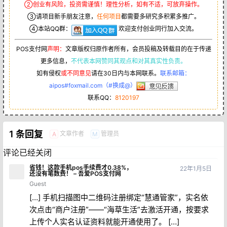
②创业有风险，投资需谨慎！理性分析，如有不适，可放弃操作。
③请项目新手朋友注意，
任何项目
都需要多研究多积累多推广。
④本站QQ群：
欢迎支付创业同行加入交流。
POS支付网
声明：
文章版权归原作者所有，会员投稿及转载目的在于传递
更多信息，
不代表本网赞同其观点和对其真实性负责。
如有侵权
或不同意见
请在30日内与本网联系。
联系邮箱：
aipos#foxmail.com（#换成@）
联系QQ：
8120197
1 条回复
文章作者
管理员
A
M
评论已经关闭
省钱！这款手机pos手续费才0.38%，
22年1月5日
还没有笔数费！ – 吾爱POS支付网
Guest
[…] 手机扫描图中二维码注册绑定“慧通管家”，实名依
次点击“商户注册”——“海草生活”去激活开通，按要求
上传个人实名认证资料就能开通使用了。 […]