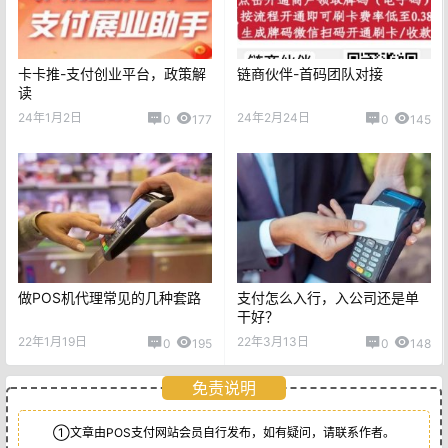
卡卡推-支付创业平台，政策解
链商伙伴-首码团队对接
读
24年1月2日
24年2月24日
0
177
0
145
做POS机代理常见的几种套路
支付怎么入行，入公司还是单
干好？
22年1月19日
22年3月13日
0
195
0
148
免责说明
①文章由POS支付网站会员自行发布，如有疑问，请联系作者。