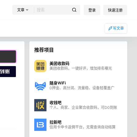
文章
登录
快速注册
写文章
推荐项目
美团收款码
美团收款码，一键好评，增加排名曝光
随身WiFi
0押金、高分润、流量稳、设备轻覆盖广
收钱吧
个人、商家、企业聚合收款码，可D0到账
拉新吧
信用卡申卡返佣平台，无需查询自动结算