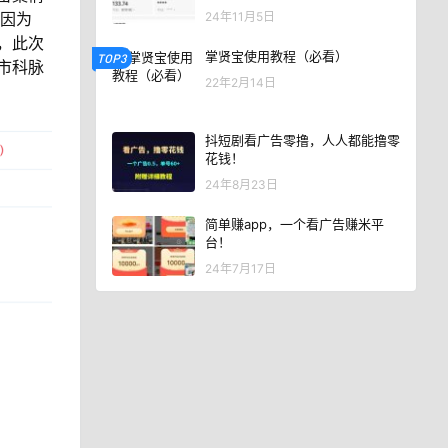
24年11月5日
原因为
，此次
掌贤宝使用教程（必看）
TOP3
市科脉
22年2月14日
抖短剧看广告零撸，人人都能撸零
花钱！
24年8月23日
简单赚app，一个看广告赚米平
台！
24年7月17日