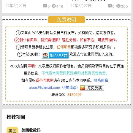
22年2月21日
22年2月27日
0
446
0
300
免责说明
①文章由POS支付网站会员自行发布，如有疑问，请联系作者。
②创业有风险，投资需谨慎！理性分析，如有不适，可放弃操作。
③请项目新手朋友注意，
任何项目
都需要多研究多积累多推广。
④本站QQ群：
欢迎支付创业同行加入交流。
POS支付网
声明：
文章版权归原作者所有，会员投稿及转载目的在于传递
更多信息，
不代表本网赞同其观点和对其真实性负责。
如有侵权
或不同意见
请在30日内与本网联系。
联系邮箱：
aipos#foxmail.com（#换成@）
联系QQ：
8120197
推荐项目
美团收款码