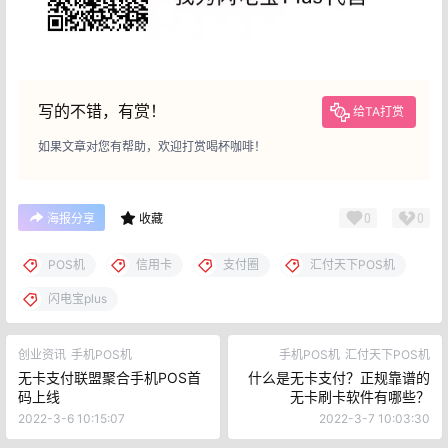
写的不错，有赏！
给TA打赏
如果文章对您有帮助，欢迎打赏喝杯咖啡！
0
0
海报分享
收藏
POS机
信用卡
支付圈
汇付天下POS机
闪电宝plus
创业资讯
手机POS机
手机POS机
汇付天下POS机
无卡支付联盟聚合手机POS首
什么是无卡支付？正规靠谱的
码上线
无卡刷卡软件有哪些？
2022-3-6 10:15:07
2022-3-7 10:03:30