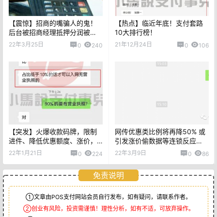
【震惊】招商的嘴骗人的鬼！
【热点】临近年底！支付套路
后台被招商经理抵押分润被
10大排行榜！
断！
22年3月25日
21年12月24日
0
240
0
106
【突发】火爆收款码牌，限制
网传优惠类比例将再降50% 或
进件、降低优惠额度、涨价，
引发涨价偷数据等连锁反应…
或一地鸡毛...
22年1月21日
22年3月9日
0
224
0
86
免责说明
①文章由POS支付网站会员自行发布，如有疑问，请联系作者。
②创业有风险，投资需谨慎！理性分析，如有不适，可放弃操作。