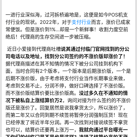
一进行业深似海，过河拆桥遍地是，这便是如今POS机支
付行业的现状。2022年，对于
支付行业
而言，涨价已成家
常便饭。但是涨价到1%…却是一个新鲜事！收割力度空前
绝后！代理商的生存空间进一步被压缩。
近日小爱接到代理商吐槽
说其通过付临门官网找到的分公
司电话以及地址，找到分公司签约的不涨价版却涨价了！
据代理商描述在其不知情的情况下被分公司挂到机构下
面，当时合同有2个版本，一个版本是后期涨价版，一个是
后期不涨价版，由于考虑将支付行业当作长期事业来做，
考虑到交易不止，分润不停，做好口碑选择了不涨价版。
而不涨价版结算价要比涨价版高。
没过多久在不通知的情
况下被私自上涨结算价万2
，询问对接为什么签约的不涨价
版还是涨价了。回复居然是说我拿货太少，所以涨价了，
而第二年又以合同到期不续签将暂停分润强制压货！现在
已经停发了将近半年分润。再一次找到对接说续签不拿货
也可以，结算价还要再上涨万一，
我就向通过平台曝光一