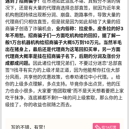
遇到了招商骗子！
在市场如此混乱不堪、真假分不清的情
况下，还是有大量的代理商选择总部直签，就因为近年来
机构抱团持续出现断分润、崩盘、跑路事件，导致大量的
代理商们只相信直签，但是就是因为如此却给了大量的招
商骗子创造了诈骗机会，
业内俗称：
拉皮条
。
皮条拉的好3
年不用愁。招商骗子们一方面吃机构给的回扣，据了解一
般1万台机器机构给招商骗子大概5万到10万元。当然羊毛
出在猪身上，最后还是代理商为这笔回扣买单，另一方面
代理商大概率是挂在招商骗子名下，后期的分润及涨价分
成都成问题。
因此诸位代理兄弟们，不要过分迷恋“总部直
签”!!找寻有实力的上级才是正道，因为他能帮你扛住大部
分风雨，共享他的优惠政策，也奉劝诸位中小代理。。给
你的上级多点理解，多点支持。毕竟你多出点货，他的压
力也会小很多，大家要“抱团取暖”而不是天天想着要把上家
吃干抹净，连底裤都不剩!!一味的问上级索取，那么你的上
级挂了，你的收益也就随之而去。
写的不错，有赏！
给TA打赏