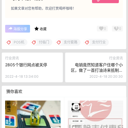
如果文章对您有帮助，欢迎打赏喝杯咖啡！
0
0
海报分享
收藏
POS机
付临门
支付套路
支付行业
行业资讯
行业资讯
2805个银行网点被关停
电销竟然知道客户住哪个小
区，做了一首打油诗来抵制电
销
2022-4-18 13:34:00
2022-4-18 20:20:30
猜你喜欢