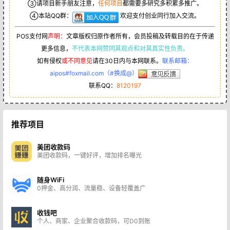
③请项目新手朋友注意，
任何项目
都需要多研究多积累多推广。
④本站QQ群：
欢迎支付创业同行加入交流。
POS支付网
声明：
文章版权归原作者所有，会员投稿及转载目的在于传递
更多信息，
不代表本网赞同其观点和对其真实性负责。
如有侵权
或不同意见
请在30日内与本网联系。
联系邮箱：
aipos#foxmail.com（#换成@）
联系QQ：
8120197
推荐项目
美团收款码
美团收款码，一键好评，增加排名曝光
随身WiFi
0押金、高分润、流量稳、设备轻覆盖广
收钱吧
个人、商家、企业聚合收款码，可D0到账