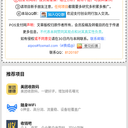
③请项目新手朋友注意，
任何项目
都需要多研究多积累多推广。
④本站QQ群：
欢迎支付创业同行加入交流。
POS支付网
声明：
文章版权归原作者所有，会员投稿及转载目的在于传递
更多信息，
不代表本网赞同其观点和对其真实性负责。
如有侵权
或不同意见
请在30日内与本网联系。
联系邮箱：
aipos#foxmail.com（#换成@）
联系QQ：
8120197
推荐项目
美团收款码
美团收款码，一键好评，增加排名曝光
随身WiFi
0押金、高分润、流量稳、设备轻覆盖广
收钱吧
个人、商家、企业聚合收款码，可D0到账