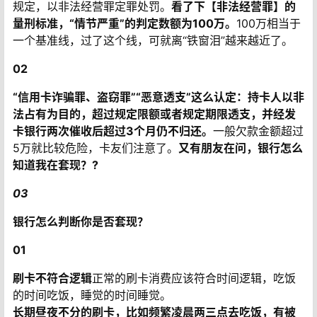
规定，以非法经营罪定罪处罚。
看了下【非法经营罪】的
量刑标准，“情节严重”的判定数额为100万。
100万相当于
一个基准线，过了这个线，可就离“铁窗泪”越来越近了。
02
“信用卡诈骗罪、盗窃罪”
“恶意透支”这么认定：
持卡人以非
法占有为目的，超过规定限额或者规定期限透支，并经发
卡银行两次催收后超过3个月仍不归还。
一般欠款金额超过
5万就比较危险，卡友们注意了。
又有朋友在问，银行怎么
知道我在套现？?
03
银行怎么判断你是否套现？
01
刷卡不符合逻辑
正常的刷卡消费应该符合时间逻辑，吃饭
的时间吃饭，睡觉的时间睡觉。
长期昼夜不分的刷卡，比如频繁凌晨两三点去吃饭，有被