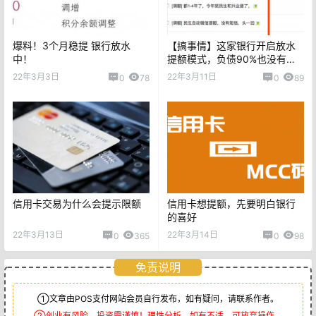
爆料！3个月稳提 银行放水
【搞事情】这家银行开启放水
中！
提额模式，负债90%也没有问
题！
22年3月3日
22年3月11日
0
78
0
89
信用卡交易为什么会提示限额
信用卡想提额，先要明白银行
的喜好
22年3月13日
22年3月14日
0
365
0
98
免责说明
①文章由POS支付网站会员自行发布，如有疑问，请联系作者。
②创业有风险，投资需谨慎！理性分析，如有不适，可放弃操作。