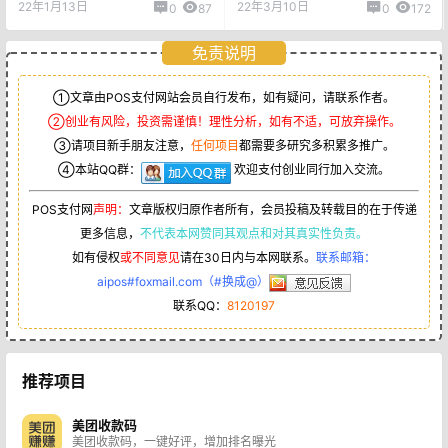
22年1月13日
22年3月10日
0
87
0
172
免责说明
①文章由POS支付网站会员自行发布，如有疑问，请联系作者。
②创业有风险，投资需谨慎！理性分析，如有不适，可放弃操作。
③请项目新手朋友注意，
任何项目
都需要多研究多积累多推广。
④本站QQ群：
欢迎支付创业同行加入交流。
POS支付网
声明：
文章版权归原作者所有，会员投稿及转载目的在于传递
更多信息，
不代表本网赞同其观点和对其真实性负责。
如有侵权
或不同意见
请在30日内与本网联系。
联系邮箱：
aipos#foxmail.com（#换成@）
联系QQ：
8120197
推荐项目
美团收款码
美团收款码，一键好评，增加排名曝光