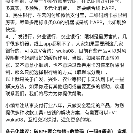
额多笔刷，尽量一小部分账单分期，在此期间好好用卡，
多真实，多预留，多元化消费，一定要结合线上APP，
3、民生银行，在云闪付和微信支付宝，二维码刷卡被限制
厉害，尽量多用标准类0.6的机器或是线上APP，比如刷脸
快捷，
4、广发银行，兴业银行，农业银行：限制是最厉害的，几
乎很多机器，线上app都刷不了，大家如果需要刷这几家
银行的，可以加V咨询：wuka08，目前有些产品可以对风
控限制卡起到很好的缓解作用，当然，如果实在周转紧
张，又不愿意小额刷，也不愿通过改善用卡习惯来解除限
制，那么只能选择银行给的方式（取现或分期），
以上就是关于广发、兴业、农业等银行卡无法刷卡的一些
解决方法，如果你还有其他疑问或需要更多的帮助，欢迎
联系我们，我们将尽力为你提供帮助。
小编专注从事支付行业八年，只做安全稳定的产品，为您
提供多种收款工具+省钱的解决方案，有需要可以+V：
wuka08，互相交流探讨，避免更多的坑。
多元化建议：破5?+聚合快捷+收款码（一码6通道）,拿机