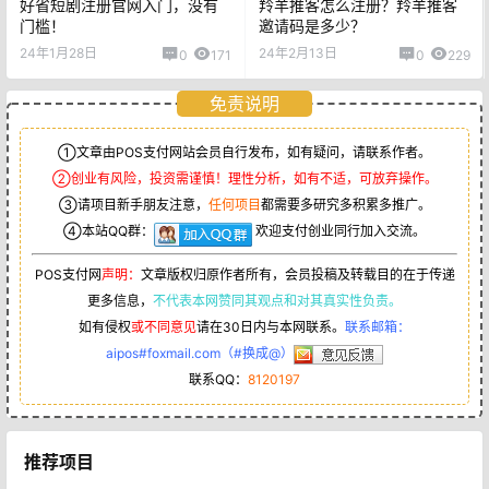
好省短剧注册官网入门，没有
羚羊推客怎么注册？羚羊推客
门槛！
邀请码是多少？
24年1月28日
24年2月13日
0
171
0
229
免责说明
①文章由POS支付网站会员自行发布，如有疑问，请联系作者。
②创业有风险，投资需谨慎！理性分析，如有不适，可放弃操作。
③请项目新手朋友注意，
任何项目
都需要多研究多积累多推广。
④本站QQ群：
欢迎支付创业同行加入交流。
POS支付网
声明：
文章版权归原作者所有，会员投稿及转载目的在于传递
更多信息，
不代表本网赞同其观点和对其真实性负责。
如有侵权
或不同意见
请在30日内与本网联系。
联系邮箱：
aipos#foxmail.com（#换成@）
联系QQ：
8120197
推荐项目