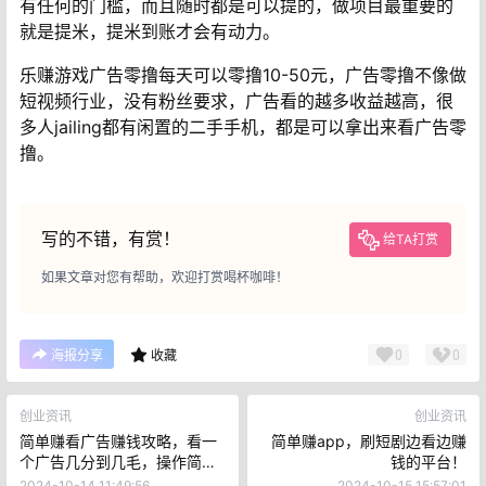
有任何的门槛，而且随时都是可以提的，做项目最重要的
就是提米，提米到账才会有动力。
乐赚游戏广告零撸每天可以零撸10-50元，广告零撸不像做
短视频行业，没有粉丝要求，广告看的越多收益越高，很
多人jailing都有闲置的二手手机，都是可以拿出来看广告零
撸。
写的不错，有赏！
给TA打赏
如果文章对您有帮助，欢迎打赏喝杯咖啡！
0
0
海报分享
收藏
创业资讯
创业资讯
简单赚看广告赚钱攻略，看一
简单赚app，刷短剧边看边赚
个广告几分到几毛，操作简
钱的平台！
单！
2024-10-14 11:49:56
2024-10-15 15:57:01