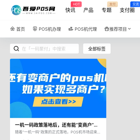
HOT
支付
交流
快讯
产品
专题
支付圈
首页
POS机办理
POS机代理
推荐项目
全部标签
一机一码政策落地后，还有能“变商户”的
pos机吗？卡友如何合理合规的实现多商
随着“一机一码”政策的正式落地，POS机市场迎来了
新的变革。2024年，监管进一步收紧，每个商户在
户？