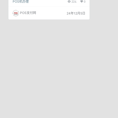
POS机办理
224
0
不同支付机构的产品数量不得超过5个，同一支付机
构的产品不超过2个，小微商户注册上限为10个。这
些措施旨在规范市场秩序，提升交易安全性。 对于
POS支付网
24年12月5日
卡友们来说，这些新规无疑带来了一定的挑战。如何
在严格遵守政策的前提下，继续使用POS机进行账
单周转，成为许多人关心的问题。 如何实现多商
户？持卡人仍然需要刷卡机来…