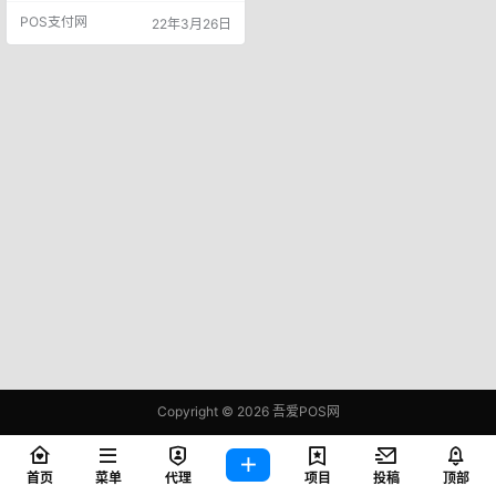
中，中国银联始终坚持“支付为民”的
POS支付网
22年3月26日
初心使命，携手商业银行等产业各
方，以支付为支点，以用户为中
心，以创新为力矩，推动支付服务
广度从卡基向账基、从境内向跨境
拓展，推动支付服务深度从资金向
信息及科技服务延伸。如今，银联
已成为三大国际卡品牌之一。20…
Copyright © 2026
吾爱POS网
鄂ICP备2021006283号-1
查询 81 次，耗时 1.0081 秒
首页
菜单
代理
项目
投稿
顶部