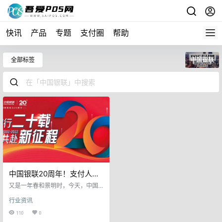
快讯
产品
专题
支付圈
帮助
全部标签
中国银联
中国银联20周年！支付人刷
屏了
又是一年春和景明时，今天，中国
银联迎来20周岁生日。2002年3
行业资讯
月，承载“联网通用”使命的中国银联
应运而生。20载春秋，在市场化语
110
0
境、数字化潮流以及国际化趋势