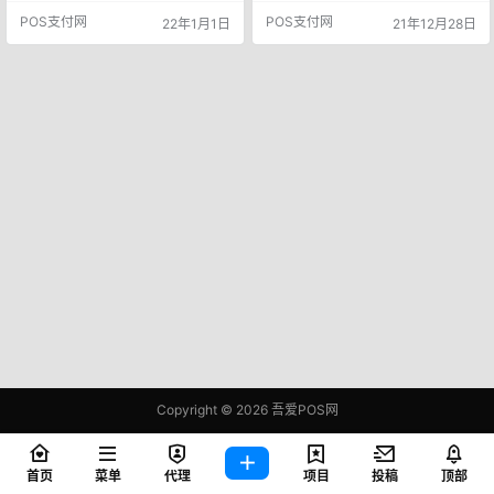
序，进入“我的积分”页面，使用积分
双方基于服务零售供应链与UGC内
POS支付网
POS支付网
22年1月1日
21年12月28日
兑换“云闪付支付推广套装”，此外购
容所展开的优势互补合作，将有助
买“微信官方收款码”也可同时获取云
于本地生活服务商家链接“内容种草”
闪付相关物料。 据此看来，微信支
等多元场景下的增量需求，消费者
付和云闪付的互联互通正在持续深
由内容端“起心动念”之后，即见即得
入。尤其是今年以来，双方的互联
高品质服务。内容平台创作者也将
互通动作频频，不断取得突破。 其
因此受益。 美团将在快手开放平台
实早在去年1…
上线美团小程序，为…
Copyright © 2026
吾爱POS网
鄂ICP备2021006283号-1
查询 83 次，耗时 0.4606 秒
首页
菜单
代理
项目
投稿
顶部