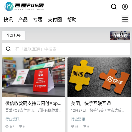
快讯
产品
专题
支付圈
帮助
全部标签
互联互通
微信收款码支持云闪付App
美团，快手互联互通
物料已线下出现；微信“九宫
吾爱POS支付网讯，近期有媒体发
12月27日，快手与美团宣布达成互
格”也能云闪付
现在街边门店出现了“微信收款码支
联互通战略合作。双方将基于快手
行业资讯
行业资讯
持云闪付及银行App支付”的宣传台
开放平台，打通内容场景营销、在
卡、海报、桌贴，经询问了解得
线交易及线下履约服务能力，共同
267
0
89
0
知，商家可在“收款小账本”微信小程
为用户创造“一站式”完整消费链路。