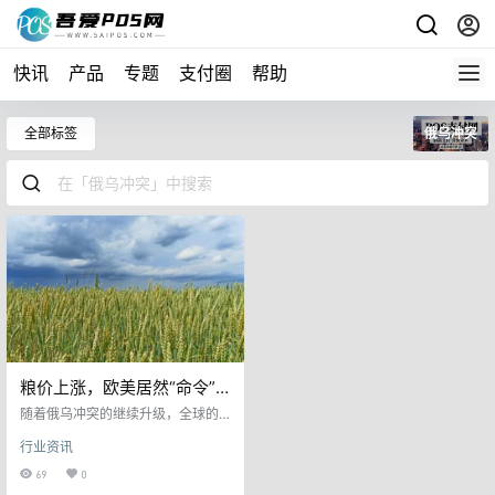
快讯
产品
专题
支付圈
帮助
全部标签
俄乌冲突
粮价上涨，欧美居然“命令”
中国，释放20%储备粮？
随着俄乌冲突的继续升级，全球的
粮食价格出现上涨。 一些粮食品
行业资讯
种，比如玉米的价格，甚至最近还
冲出了新高。 面对居高不下的粮
69
0
价，欧洲粮食开始出现紧缺，欧洲