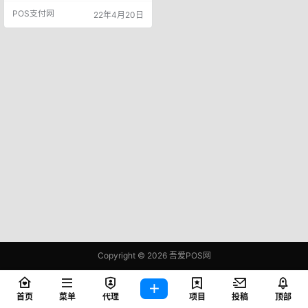
的媒体开始炮轰中国“战略储备粮”，
POS支付网
22年4月20日
甚至强势要求中国释放20%“战略储
备粮”，以解欧洲粮食的燃眉之急！
这是怎么回事呢？听钱哥慢慢说。 1
欧洲缺粮首先是其产业结构造成
的。要说欧洲这地方还是不错的，
人均耕地面积可以达到3.3亩，这可
是中国人均耕地面积的…
Copyright © 2026
吾爱POS网
鄂ICP备2021006283号-1
查询 81 次，耗时 0.3942 秒
首页
菜单
代理
项目
投稿
顶部