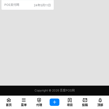
册，才能登录账号，当然登录后，
POS支付网
24年5月11日
你也可以修改登录密码！ 根据推荐
人介绍，信佳达用户费率最高可设
置0.6+3~1.2+3，也就是最高手续
费为刷一万扣除123元手续费！ 现
在找一款支-付产品，已经要找个安
全，稳定的产品，如果后期费率上
涨，得不偿失，大家选择…
Copyright © 2026
吾爱POS网
鄂ICP备2021006283号-1
查询 81 次，耗时 0.3934 秒
首页
菜单
代理
项目
投稿
顶部