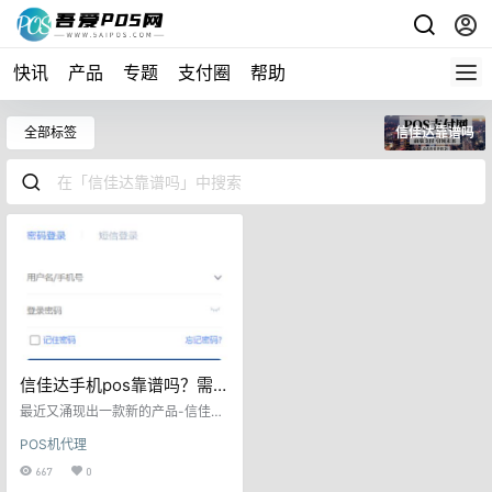
快讯
产品
专题
支付圈
帮助
全部标签
信佳达靠谱吗
信佳达手机pos靠谱吗？需推
荐人注册账号！
最近又涌现出一款新的产品-信佳
达，查询了下这个产品，发现该产
POS机代理
品备案方居然是个人备案，个人也
能从事金融支付产品，周期性应该
667
0
不长，而且用户注册需要推荐人注