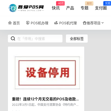
HOT
支付
交流
快讯
产品
专题
支付圈
首页
POS机办理
POS机代理
推荐项目
全部标签
重磅！连续12个月无交易的POS及收款码
将停用！
2022年3月1日起，中国支付清算协会《特约商户巡
检指引》（以下简称《指引》）将实施。 《指引》