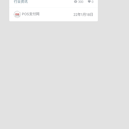
行业资讯
300
0
明确了巡检流程、巡检方式、巡检内容、支付受理终
端（网络支付接口）交易测试和巡检记录保存等内
容，收单机构应根据该指引开展特约商户巡检工作，
POS支付网
22年1月18日
同时明确收款条码位置管理及无交易POS机具及收
款码自律管理措施。 中国支付清算协会发布《指
引》旨在加强收单市场行业自律管理，引导收单机构
规范特约商户巡检业务流程。 事实…