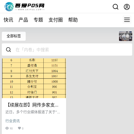
快讯
产品
专题
支付圈
帮助
全部标签
内卷
【续展在即】网传多家支付
公司将面临天价罚单，某业
近日，多个行业媒体报道了关于“优
内前十恐将无法成功续展
惠类商户将全面取消”和“多家支付机
行业资讯
构将面临过亿天价罚单”的消息，一
时间支付圈传的沸沸扬扬。 两件事
90
0
情原因其实都涉及到了相关支付公