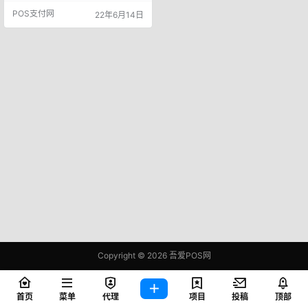
司长期跳码、套码、跳网络特约商
POS支付网
22年6月14日
户涉嫌侵占GY资产的问题，自此次
事件之后甚至有支付牌照被取缔或
者无法续展的可能！ 网传关于优惠
类商户不是全面取消，而是要追
偿，也就是说这几年支付公司跳码
优惠类商户产生的收益，YIN联都要
全部追偿回来，并且要加上…
Copyright © 2026
吾爱POS网
鄂ICP备2021006283号-1
查询 81 次，耗时 0.3937 秒
首页
菜单
代理
项目
投稿
顶部