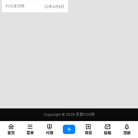
惑慌张，应该在第一时间内随便用
POS支付网
22年4月9日
一张银联卡。 1.在POS机上做一笔
查询或者消费交易（任意金额0，P
OS机会提示你“自动冲正成功”，同
时持卡人也会再收到一条扣款已经
退回到账的银行提示短信。 2.让商
户立即结算，消…
Copyright © 2026
吾爱POS网
鄂ICP备2021006283号-1
查询 81 次，耗时 0.3888 秒
首页
菜单
代理
项目
投稿
顶部