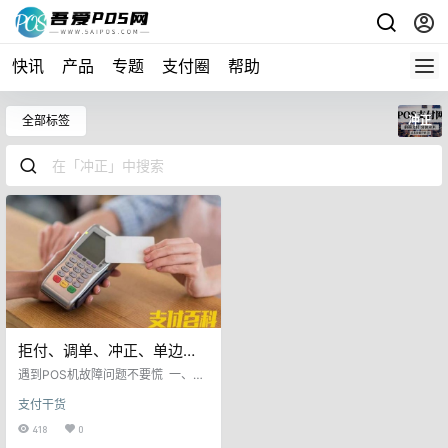
快讯
产品
专题
支付圈
帮助
全部标签
冲正
拒付、调单、冲正、单边帐
及POS机故障等问题处理大
遇到POS机故障问题不要慌 一、商
全！
户经常遇到POS机刷卡后POS机没
支付干货
有打印出来小票，但是持卡人手机
却收到了银行扣款提示短信。遇到
418
0
这种情况时请商户和客户都不要疑