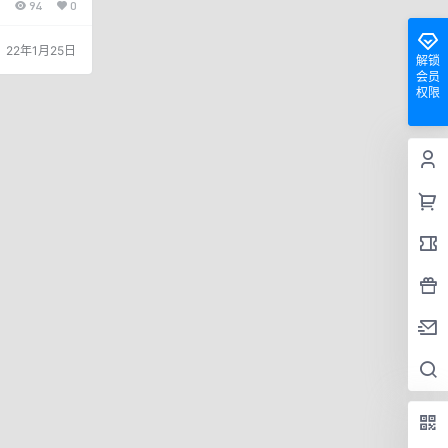
94
0
额，后续可解冻
路 1.交易量
释权经常归公司
22年1月25日
买单 6.分润经
解锁
割 以前0.5
会员
51%结算，…
权限