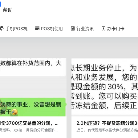
帮助
手机POS机
POS机使用
行业资讯
办卡用卡
月份3700亿交易量的分润，大
2.0也压货？不提货冻结分润3
亿元，全部要求拿货
商爆料，XX拉一月份的分润金额作为
近日，有代理爆料X鑫伙伴分润被冻
2022年新品。1-3月采购的终端台
期停止发展业务，账户暂时冻结提现金