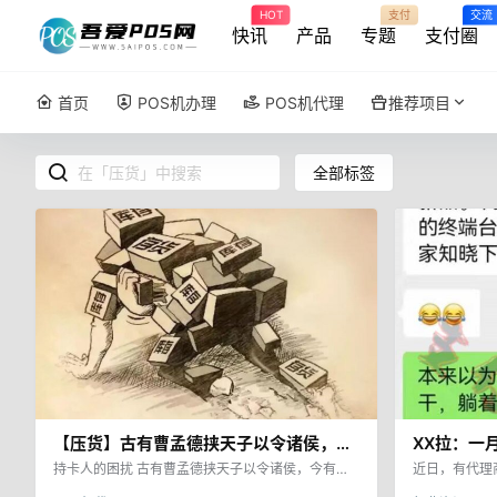
HOT
支付
交流
快讯
产品
专题
支付圈
首页
POS机办理
POS机代理
推荐项目
全部标签
【压货】古有曹孟德挟天子以令诸侯，今
XX拉：一
有上家挟分润以令代理
约1.85
持卡人的困扰 古有曹孟德挟天子以令诸侯，今有上
近日，有代理
家挟分润以另代理。 支付行业有部分上家会以不拿
采购金额，采购