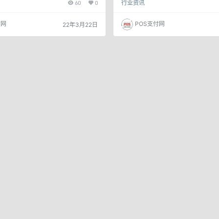
60
0
行业资讯
范围内。 如截止到3月31号未进行相
代理可以购买相应机器，激活冻结金
，将影响服务商4月份分润收益。请尽
冻结金额，正常提现。 支付中常见的套
进行补货。 XX拉前几天召开的发布
经常消失 2.客服基本没用 3.政策解
付网
POS支付网
22年3月22日
各自拿货100万台，仅仅他们7家总共拿
所有 4.考核经常变卦 5.拒付经常代理
，可谓是出尽了风头。 我们曾经报道
常压货 7.押金经常难退 8.老品牌经常收
XX拉又发来续签合同的邮件了，提货
3%结算还要考核交易量，现在搞的0.