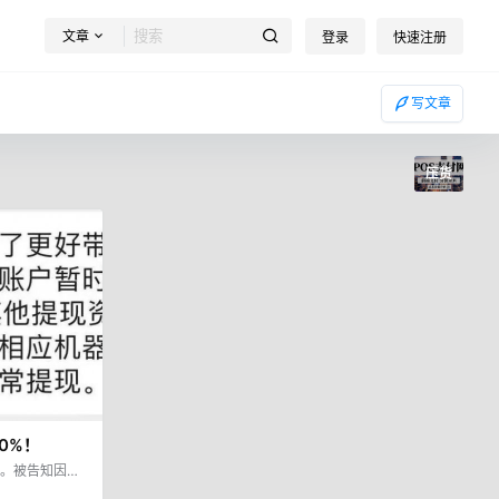
文章
登录
快速注册
写文章
压货
0%！
结。被告知因长
额的30%。