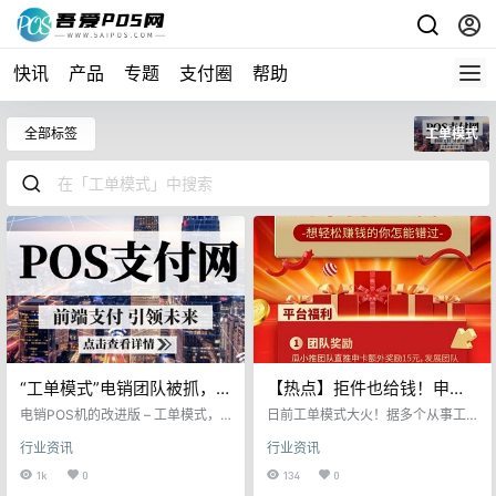
快讯
产品
专题
支付圈
帮助
全部标签
工单模式
“工单模式”电销团队被抓，
【热点】拒件也给钱！申卡
涉诈骗押金和客户信息
平台成同城电销数据来源帮
电销POS机的改进版 – 工单模式，
日前工单模式大火！据多个从事工
最近几个月有不少同行都在做。打
凶！
单模式的支付机构表示效果杠杠
行业资讯
行业资讯
电话给客户，说上门帮客户办理大
的！ 简直是颠覆了传统模式！ 据
额信用卡，上门后办卡，兑积分，
小爱了解最近最火的模式就属同城
1k
0
134
0
安装POS机，扣客户299、399押
工单派单了！从数据面来说一条价