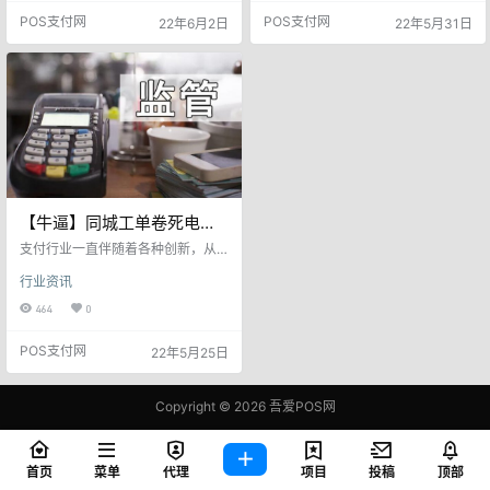
金。 电销模式、工单模式，都像游
格20-30元。部分操盘方甚至推出
POS支付网
POS支付网
22年6月2日
22年5月31日
戏中的外挂一样，用起来升级是比
了免费送数据的模式。只要拿货免
较快，但是容易被封杀。 近日，洛
费1：1配数据。让代理商展业无
阳某工单团队，被抓，主要原因就
忧！目前整个工单模式的成功率大
是押金问题，另外数据来源也解释
概在30-50%之间。而工单模式并不
不清。 小团队，做工单，万一出
是只办理POS机，往往是以办理信
事，无法自保。那么大佬们为什么
用卡为由。推广积分变现和POS机
还推广这个模…
等业务，算上其他业…
【牛逼】同城工单卷死电销
后，又卷死卡员！将引发新
支付行业一直伴随着各种创新，从
一轮监管
联盟模式到公排模式，从电销模式
行业资讯
到工单模式。一路走来一路摸索。
游走在合规与不合规之间。也让内
464
0
行看门道。外行看热闹。 说起最
近最火的模式就属同城工单派单
POS支付网
22年5月25日
了！从数据面来说一条价格20-30
元。部分操盘方甚至推出了免费送
数据的模式。只要拿货免费1：1配
数据。让代理商展业无忧！ 关于工
Copyright © 2026
吾爱POS网
单模式还是有很多小伙伴不了解：
鄂ICP备2021006283号-1
小爱在这里总结一下有不对之处欢
迎大家…
查询 87 次，耗时 0.3940 秒
首页
菜单
代理
项目
投稿
顶部