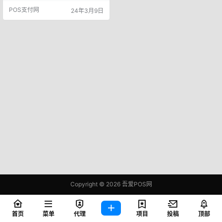
纷推出了自己的手机小微收款app。
POS支付网
24年3月9日
2024年政策还没有完全稳定，大家
可以注册以下几个好用稳定费率低
的手机POS，以防备用。 一，万贯
收银-小额0.38不限笔数，单天5万
1:云闪付新增小额收款0.38%
&n…
Copyright © 2026
吾爱POS网
鄂ICP备2021006283号-1
查询 83 次，耗时 0.4209 秒
首页
菜单
代理
项目
投稿
顶部