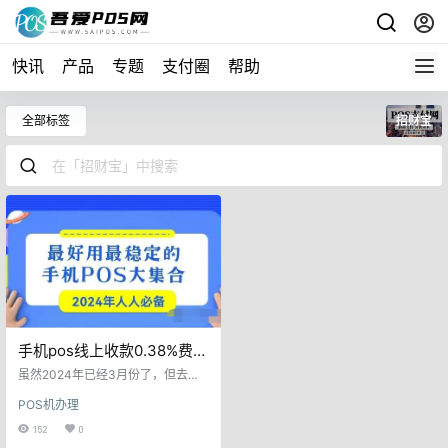
快讯
产品
专题
支付圈
帮助
全部标签
招财宝
手机pos线上收款0.38%费率
超级好用！方便！快捷！
虽然2024年已经3月份了，但去年2
59号文“一机一户”的政策影响还是
POS机办理
一直在的，而且影响非常大，很多
支付公司产品也有了很大调整，受
152
0
一机一码的影响，各大支付公司纷