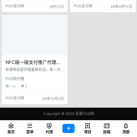
备卡顿，每一样都在悄悄拖垮效率
下消费热度指数同比增长14.2%，其
POS支付网
POS支付网
6月13日
25年4月11日
和体验。 瑞升达掌银商服今年主推
中，三月份同比增长21.6%，这表明
的两款产品，正是冲着这些痛点来
国内消费市场持续升温，人们的消
的：掌银T9智能POS 和 掌银自研M
费需求正在加速释放。有消费就有
3收银机。一个主打“随身就能收”，
交易，有交易就会有支付收银，那
一个主打“开门就能用”，组合起来，
么真商的机会来了！而且支付是现
几乎能覆盖一家门店的全部收银需
阶段最符合当下环境的赚钱机会，
求…
也是普通人最好的赚钱机会…
NFC碰一碰支付推广代理，
新手小白听我的拿两台货
新事物总是伴随着新机会。每一次
（199元一台）先做做看！
技术的革新，都为我们打开了新的
POS机代理
财富之门。今天我要向大家介绍一
个颇具潜力的产品——NFC碰一碰
1.2k
0
支付（简称：“碰一下支付”）。这款
产品不仅代表了支付领域的前沿技
POS支付网
24年12月2日
术，是一个值得一试的赚钱良机。
碰一下支付是基于支付宝付款码
和NFC通讯技术而生成的全新支付
体验。它摒弃了传统的扫码和扫脸
Copyright © 2026
吾爱POS网
方式，只需支持NFC功能的手机，
鄂ICP备2021006283号-1
在亮屏并解锁、NFC功能开启的状
态下，与商家碰…
查询 87 次，耗时 0.4196 秒
首页
菜单
代理
项目
投稿
顶部