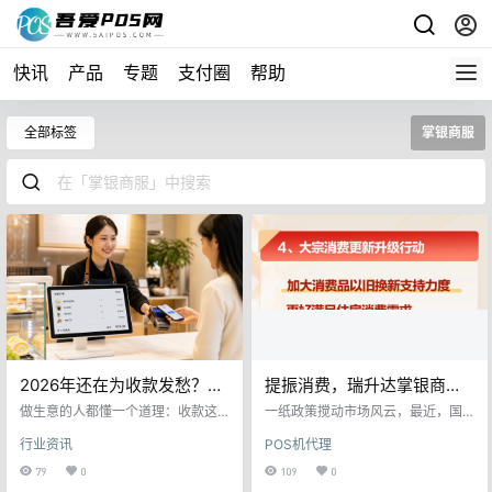
快讯
产品
专题
支付圈
帮助
全部标签
掌银商服
2026年还在为收款发愁？掌
提振消费，瑞升达掌银商服
银T9智能POS和M3收银
的机会来啦！
做生意的人都懂一个道理：收款这
一纸政策搅动市场风云，最近，国
机，把麻烦一次解决
件事，越简单越好，越稳定越值
家颁布了很多重磅政策来提振消
行业资讯
POS机代理
钱。 可现实是——刷卡、扫码、刷
费。可以预见，在不久的将来，在
脸、碰一下，顾客的付款方式越来
政策的加持下，消费会大幅提升。
79
0
109
0
越多；高峰期排队、对账混乱、设
最新数据显示，2025年一季度，线