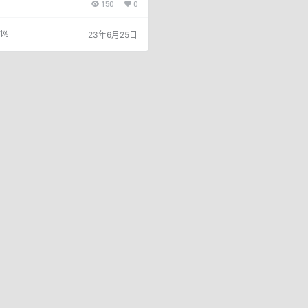
150
0
付、移动支付全国牌照的第三方支付公
政策： 摩宝微店无卡支付（摩宝官方正
闪付笔笔变商户0.38秒到笔笔?积分
付网
23年6月25日
全部线上网联标准商户！ 直开顶级无
理共用一个后台，方便管理 注册奖励20
卡5000奖励20元 30天内刷20000