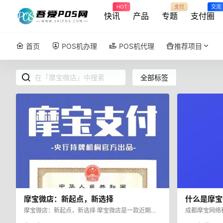
HOT
支付
交流
快讯
产品
专题
支付圈
首页
POS机办理
POS机代理
推荐项目
全部标签
摩宝微店：新起点，新选择
什么是摩宝
摩宝微店：新起点，新选择 摩宝微店是一款近期互
成都摩宝网络
联网热度新起的线上软件，它兼具浦汇宝和闪电宝优
四川省内唯一