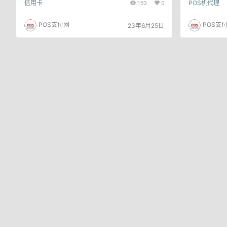
信用卡
153
0
POS机代理
势，且政策限时置顶。作为央行持牌机构，安全正
拥有互联网支
规，资金一清，互联网支付全国牌照，商户全国落
司。​​ 市场
地，摩宝微店备受用户和代理的关注。 企业资质保
品） 花呗、云
POS支付网
POS支
23年6月25日
障，安全靠谱 摩宝微店属于摩宝支付官方一清产
商户质量高！
品，央行持牌机构，安全正规。用户和代理可以放心
考核 客户代
使用，享受安全的支付体验。 市场分享政策，裂变
元 云闪付小额刷
加摩宝微店：新起的互联网热点！ 摩宝微…
奖励…