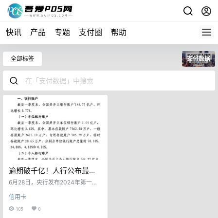
快讯
产品
专题
支付圈
帮助
全部标签
支付数据
逾期破千亿！人行公布最新
信用卡、支付数据
6月28日，央行发布2024年第一季
度支付业务统计数据，人民币跨境
信用卡
支付增长继续成为最大亮点。 截至2
024年一季度末: 全国共开立银行卡
105
0
98.23亿张，环比增长0.37%。其