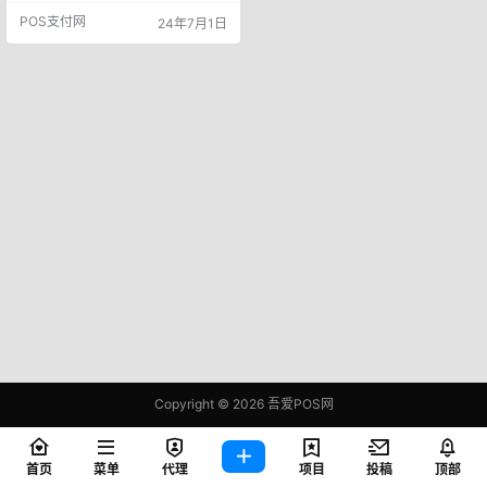
中，借记卡90.63亿张，环比增长0.
POS支付网
24年7月1日
47%;信用卡和借贷合一卡7.6亿张，
环比下降0.85%。人均持有银行卡6.
97张，其中，人均持有信用卡和借
贷合一卡0.54张。 银行卡授信总额
为22.76 万亿元，环比增长0.42%，
银…
Copyright © 2026
吾爱POS网
鄂ICP备2021006283号-1
查询 81 次，耗时 0.3858 秒
首页
菜单
代理
项目
投稿
顶部