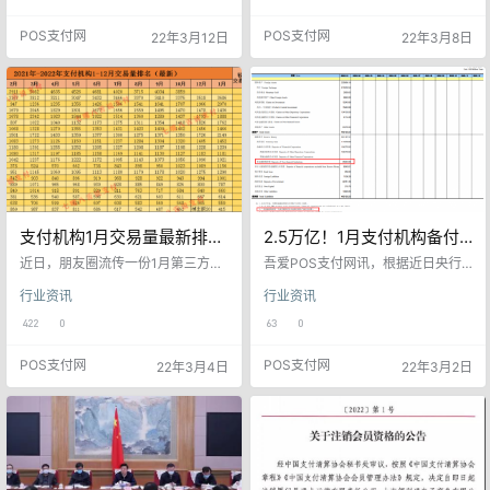
股东陈明彬、张冬、张彤伟等退
机构偏离主业等问题。”近日，全国
出。福建光线科技有限公司（简称
政协委员、人民银行上海总部副主
POS支付网
POS支付网
22年3月12日
22年3月8日
“光线科技”）、福建智信科技有限公
任兼上海分行行长金鹏辉就非银支
司、程辛格等成为瑞特支付新股
付方面带来相关提案。 ■ 金鹏辉
东，分别持股49.27%、12.00%、7.
「全国政协委员 中国人民银行上海
23%。其中，程辛格是光线科技持
总部副主任兼上海分行行长」 2010
股90%的大股东。 公开资料显示，
年6月，人民银行出台《非金融机构
瑞特支付是福州辖区首批获得人民
支付服务管理办法》，…
银行颁发的《…
支付机构1月交易量最新排名
2.5万亿！1月支付机构备付
出炉……
金再创新高
近日，朋友圈流传一份1月第三方支
吾爱POS支付网讯，根据近日央行
付机构交易量（传统POS机交易
官网公示的《货币当局资产负债
行业资讯
行业资讯
量，不含支付宝、微信）排名，共
表》数据显示，截至2022年1月，非
计20家左右的支付公司（不含银联
金融机构存款（备付金）为25040.
422
0
63
0
商务）进入该排名。 从大体交易量
69亿元。 较2021年12月的20929.6
判断，该排名准确度较高。该排名
4亿元，增长4111.05亿元。是自20
POS支付网
POS支付网
22年3月4日
22年3月2日
清晰得展现了1月份主流支付公司的
21年12月首次突破2万亿以来，再次
交易量的变化，支付行业的起起伏
达到历史最高值，突破2.5万亿关
伏。从这份表格中，我们可以发
口。也是自从2019年1月完成备付金
现，拉卡拉、银盛、嘉联、通联、
集中交存以来的最高值。 据了解20
快钱、乐刷等分列前六。相对于12
21年11月17日，中国人民银行起草
月份那份排名，我们发现1月份，银
了《中央…
盛支付交易量增长较大，相对于1…