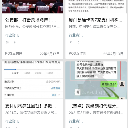
公安部：打击跨境赌博！开
厦门易通卡等7家支付机构被
展非银行支付机构风险专项
清算协会注销会员资格
国务委员、公安部部长赵克志15日
日前，中国支付清算协会发布公
整治
在京主持召开打击治理跨境赌博工
告，注销7家机构单位会员资格，其
行业资讯
行业资讯
作第四次专题会议，研究部署今年
中厦门易通卡运营有限责任公司、
打击治理工作。 会议要求要注重标
上海便利通电子商务有限公司、锦
78
0
91
0
本兼治、综合施策，持续形成对跨
江国际商务有限公司、上海申城通
境赌博犯罪的压倒性态势。要坚持
商务有限公司4家为已注销支付牌照
POS支付网
POS支付网
22年2月17日
22年2月13日
重拳出击，强化破案攻坚，力争彻
的支付机构，营口沿海银行股份有
底摧毁境外特大赌博集团在我境内
限公司、辽阳银行股份有限公司2家
的招赌吸金网络。 要在全国集中开
银行。 据了解中国支付清算协会会
展严打跨境赌博专项行动，对重大
员管理办法的规定，会员出现以下
案件进行集群波次打击。要深入开
情形时，会员资格自动丧失：
展国际执法合作，推动与相关国家
（一）2年不按规定交纳会费；
开展联合打击行动，严惩对我吸赌
（二）2年不按要求参加本会活动；
的跨…
（…
支付机构疯狂圈钱！多款
【热点】跨级划扣代理分润
POS机惊现天价流量费，收
上百万，某些大机构“收
2021年，疫情又现死灰复燃之势，
2021年3月份，曾有很多代理爆料
割商户，坑代理！
大家都在拼命控制疫情的二次爆
盘”、某些操盘“收盘”…
称，某机构发生大规模跨级转账扣
行业资讯
行业资讯
发。然而，与大家想拼命压制的疫
款将近70万，众代理无法提现；近
情不同，pos机行业正在肆意地涨涨
期，又有代理怒斥，货款全清的XX