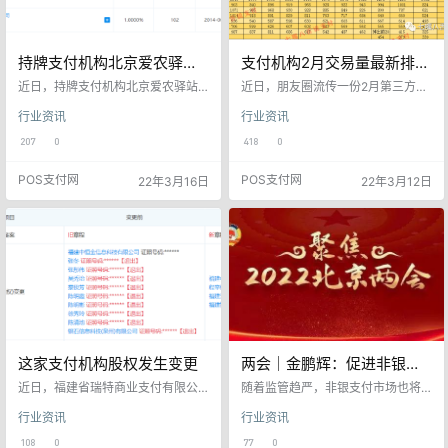
持牌支付机构北京爱农驿站
支付机构2月交易量最新排名
科技服务有限公司74.25%股
出炉…快钱跌幅明显 开店宝
近日，持牌支付机构北京爱农驿站
近日，朋友圈流传一份2月第三方支
权被出质
科技服务有限公司发生股权出质。
垫底（附全年交易排名）
付机构交易量（传统POS机交易
行业资讯
行业资讯
据了解，近期爱农驿站的前两大股
量，不含支付宝、微信）排名，共
东分别出质股权，数额为6823.5和7
计20家左右的支付公司（不含银联
207
0
418
0
50万元。合计出质股权数额达到75
商务）进入该排名。从大体交易量
73.5万元，占比74.25%。质权人均
判断，该排名准确度较高。该排名
POS支付网
POS支付网
22年3月16日
22年3月12日
为芜湖一泓宁元投资合伙企业（有
清晰得展现了2月份主流支付公司的
限合伙）。 公开信息显示爱农驿站
交易量的变化，支付行业的起起伏
成立于2004年，注册资本1.02亿
伏。 从这份表格中，我们可以发
元。公司总部设在北京。持有由中
现，拉卡拉、嘉联、银盛、通联、
国人民银行颁发的《支付业务许可
快钱、海科等分列前六。相对于1月
证》，业务范围覆盖全国性互联网
份那份排名，我们发现2月份，各家
支付许可以…
支付公司都有不同程度下滑，这主…
这家支付机构股权发生变更
两会｜金鹏辉：促进非银行
支付机构健康持续发展
近日，福建省瑞特商业支付有限公
随着监管趋严，非银支付市场也将
司（简称“瑞特支付”）投资人（股
走向新格局。“过去，非银支付在快
行业资讯
行业资讯
权）发生变更。 原法人股东银石信
速发展的同时，也逐渐暴露出一些
息科技(泉州)有限公司，以及自然人
问题，如违规现象频发、部分支付
108
0
77
0