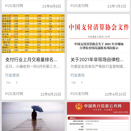
直被监管、银行以及大型支付机构
针对21年5月1日之前注册的4G产品
POS支付网
POS支付网
23年6月6日
23年1月3日
层层压制。这个其中涉及多方利
费率上调至万100+3！ 至此，“追
益，涉及面很广，影响也很大。 调
偿”榜上有名的支付机构，不论是包
价的缘由 2月份，付X门就因“违反清
盘还是某个旗下产品又或者2.0，除
算管理规定、违反特约商户实名制
J联外，已全部涨价！网传其也在预
管理规定、违反备付金管理规定。”
备涨价工作，不过真涨价，影响力
被央行没收违法所得11.95万元，罚
将会比其他支付公司大的多，不仅
款504万元。并且…
仅是换一台…
支付行业上月交易量排名
关于2021年非现场自律检查
TOP20出炉
情况通报及风险提示
近日，小编收到一份5月份第三方支
为督促会员单位严格执行监管制度
付机构交易量（传统POS机交易
和行业自律规范， 排查会员单位业
行业资讯
行业资讯
量，含借记卡，不含支付宝、微
务开展中存在的风险隐患， 协会于
信）排名，共计20家左右的支付公
2021 年 9-11 月组织开展了对银
104
0
108
0
司（含银联商务）进入该排名。从
行、 支付机构和外包机构的非现场
大体交易量判断，该排名准确度较
检查。为防范业务风险， 规范行业
POS支付网
POS支付网
22年6月25日
22年4月30日
高。该排名清晰的展现了5月份主流
秩序， 现将检查中发现的主要问题
支付公司的交易量的变化，支付行
予以通报并进行风险提示。一、 检
业的起起伏伏。从这份表格中，我
查发现的主要问题（一） 未填报非
们可以发现，银联商务、拉卡拉、
现场检查指标2021年9月， 协会向7
嘉联、银盛、海科、国通、通联等
41家单位（ 支付机构 214 家，银行
分列前六。通过对比4月份交易量，
167家，外包机构360 …
我们发现本次交易量排名大部分支
付公…