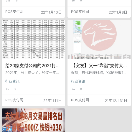
246
0
60
0
涨。 近日，网曝pos机惊现天价流量
付无故“跨级划扣”分润近2万。究竟
费，再次刷新业界的认知。与此同
这里面都有哪些隐秘呢？ 2021年3
POS支付网
POS支付网
22年1月10日
22年1月8日
时，多家支付机构重新开启涨涨涨
月20号某机构发出通告，之前划扣
的“收割模式”，似要在春节前再圈一
分润，先记着。还有一种信号，“总
波钱回家过年。 新春伊始，和煦的
部会统一发”。据查证，某机构拖欠
阳光本会普照大地，但突如其来巨
上家近六百多万的货款，上级通过S
大黑手遮挡了POS代理身上的光
OP系统实现跨级转账扣款。 据了
芒。一大批POS代理不仅没赚到收
解，以前被无故跨级划扣分润，直
益，还要独自承受支付…
至至今仍没有…
给20家支付公司的2021打
【突发】又一“靠谱”支付大
分，吐槽2021各公司交易量
机构被曝“收盘”，竟收100
2021年，马上结束了，经过一年的
近期，有代理爆料称，XX刷竟收10
发展，各支付公司的交易量有什么
元/年流量费….
0元/年流量费；此外，还有消息
行业资讯
行业资讯
变化，他们是否给出了满意的答
称，某些媒体宣传靠谱XX机构（曾
案？下面给各支付公司打分。 拉卡
因SOP系统、跨级划扣代理分润抵
86
0
74
0
拉 月交易量从3755亿变3375亿，
扣上级货款，引起争议）目前可能
下降300多亿。 俗话说打江山容易
收盘。究竟这里面又有哪些隐秘
POS支付网
POS支付网
22年1月1日
21年12月31日
坐江山难，虽然交易量下降了，但
呢？ 据爆料，X钱XX刷划扣用户储
还是坐稳了三方支付公司的头把交
蓄卡100元。据了解，100元或是某
椅，更是在年末率先打出了mpos万
机构自定义流量费（100元/年），
100+3的费率，引领了若干支付公
通过“协议”直接划扣用户储蓄卡。一
司mpos涨价，给代理带来大量收
般而言，刷信用卡的交易流水中收
益，因此总体评分可以适量提高。
取流量费，基本上不出现直接从储
打分：59，…
蓄卡划扣流量费情…