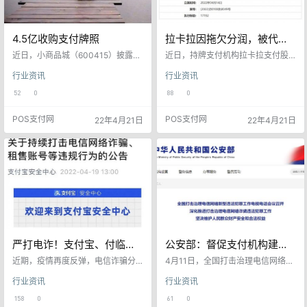
4.5亿收购支付牌照
拉卡拉因拖欠分润，被代理
商起诉而成为被执行人
近日，小商品城（600415）披露20
近日，持牌支付机构拉卡拉支付股
21年年报，报告未详述支付牌照收
份有限公司（简称“拉卡拉”）被法院
行业资讯
行业资讯
购进展，提及支付牌照在履行交割
列为被执行人。据案号“(2022)京01
程序。财务数据显示，有约2.1132
08执8049号”显示，北京市海淀区
52
0
88
0
亿其他非流动资产系，相关情况说
人民法院于2022年4月14日将拉卡
明备注为“快捷通支付牌照预付
拉支付股份有限公司列入了被执行
POS支付网
POS支付网
22年4月21日
22年4月21日
款”。 其他非流动资产明细显示，包
人，执行标的17192元。 据知情人
括预付土地出让金1.38亿余元、预付
士透露，本次拉卡拉被法院列入被
改造工程及装修租金款568万元，以
执行人，与其合作代理商北京新生
及预付股权转让对价款6739万余
活美业文化艺术有限公司存在相关
元。 2021年6月15日，小商品城公
服务合同纠纷有关。 原告（反诉被
告，拟与海尔集团（青…
告）：北京新生活美业文化艺术有
限…
严打电诈！支付宝、付临
公安部：督促支付机构建立
门、国通星驿、开店宝、喔
风险监测机制，完善快速止
近期，疫情再度反弹，电信诈骗分
4月11日，全国打击治理电信网络新
刷等发布紧急声明！
子在支付行业也卷土重来，跑分、
付冻结机制
型违法犯罪工作电视电话会议召
行业资讯
行业资讯
买卖账号、“免费换机”等诈骗手法花
开。会议要求，要保持高压态势，
样百出。对此，支付宝、付临门、
全链条重拳打击涉诈犯罪生态系
158
0
61
0
国通星驿、开店宝、喔刷等机构发
统。要坚持出重拳、下重手、用重