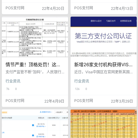
布声明，提醒用户，保护自身账户
典，持续推进“云剑”“断卡”“断流”“拔
POS支付网
POS支付网
22年4月20日
22年4月13日
安全，切勿相信电销，谨防上当受
钉”等各类专项打击行动，迅速掀起
骗。 4月19日，支付宝方面发布
新一轮打击电信网络诈骗犯罪高
《关于持续打击电信网络诈骗、租
潮，坚决遏制犯罪分子嚣张气焰。
售账号等违规行为的公告》。公告
要持续发起集群战役，严厉打击转
显示，为保障用户账户安全，营造
账洗钱、技术支撑、组织偷渡等黑
清澈、安全的网络环境，支付宝对
灰产犯罪，坚决斩断犯罪关键链
相关违规操作账号进行专项治理，
条。要组织优势力量集中攻坚一批
共计…
涉…
情节严重！顶格处罚！这家
新增26家支付机构获得VISA
支付机构被重罚
卡网上收单服务资质
支付严监管不断“加码”， 人民银行
近日，Visa中国区在官网更新其国
对第三方支付业务违规毫不手软。
际卡网上收单服务提供商认证项目
行业资讯
行业资讯
人民银行广州分行公示一则行政处
（QSP）信息。新增北京亚科技术
罚显示，广东信汇电子商务有限公
开发有限责任公司（DOVEPAY德付
76
0
126
0
司（以下简称信汇支付）因违反相
通，下简称“北京亚科”）为其第26
关规定被警告，罚没6858305.42
家QSP服务商。据了解，北京亚科
POS支付网
POS支付网
22年4月9日
22年3月29日
元。与此同时，2名相关负责人均遭
技术开发有限责任公司是中国航空
到百万处罚。 具体违规类型： 未保
结算有限责任公司的全资子公司，
持交易信息可追溯性及在支付全流
隶属于中国民航信息网络股份有限
程中的一致性情节严重；超出核准
公司 ，德付通是中国航信的唯一支
业务类型经营支付业务；超出核准
付品牌。北京亚科，是中国民航信
业务地域范围经营支付业务；将特
息网络股份有限公司（简称中国航
约商户资…
信）旗下从事电子支付…