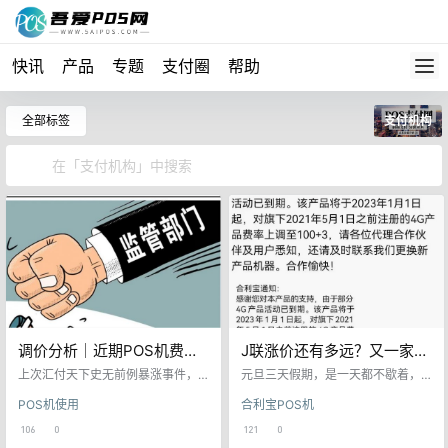
快讯
产品
专题
支付圈
帮助
全部标签
支付机构
调价分析│近期POS机费率
J联涨价还有多远？又一家支
疯狂式涨价背后是什么原
付机构费率上调至万
上次汇付天下史无前例暴涨事件，
元旦三天假期，是一天都不歇着，
因？
有多位用户表示，自家使用的POS
100+3！
又三家支付机构悄悄行动，上调商
POS机使用
合利宝POS机
机费率上涨了，“以前1万元收五十几
户费率！其中上调费率跨度最大的
元手续费，上涨后的手续费高达两
当属合利宝，上调商户费率至万100
106
0
121
0
百多。“实际上，信用卡套现业务一
+3，并且还是4G机器！1月1日起，