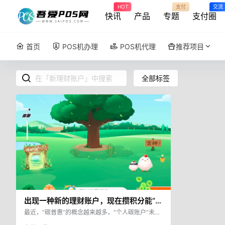
HOT
支付
交流
快讯
产品
专题
支付圈
首页
POS机办理
POS机代理
推荐项目
全部标签
出现一种新的理财账户，现在攒积分能“薅
羊毛”！
最近，“碳普惠”的概念越来越多，“个人碳账户”未来
也许会成为一种新的理财方式。 2022年7月1日起，