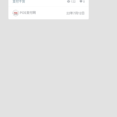
支付干货
122
0
上海首部绿色金融法规正式实施。 法规里提到，上
海将建立区域性个人碳账户，用以鼓励碳普惠减排量
进入上海碳交易的市场。 个人碳账户有什么用呢？
POS支付网
22年7月12日
提到碳账户，大家可能还比较陌生。毕竟国家“碳减
排”，与我有什么关系？ 实际上，一些地方政府开始
建立“个人碳账户”，并给居民算“碳积分”，这些积攒
的积分，还可以…