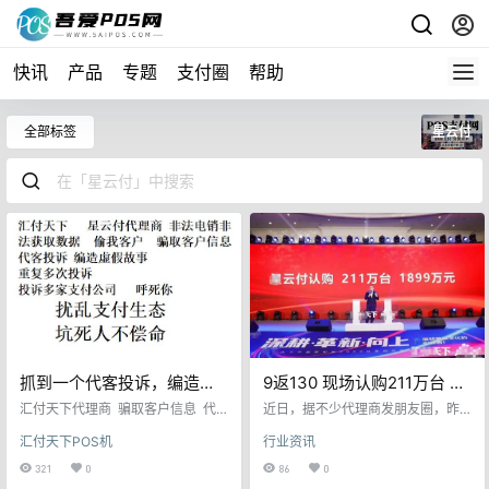
快讯
产品
专题
支付圈
帮助
全部标签
星云付
抓到一个代客投诉，编造虚
9返130 现场认购211万台 只
假投诉的电销团伙！坐看汇
有16省能展业的X云付 你们
汇付天下代理商 骗取客户信息 代
近日，据不少代理商发朋友圈，昨
付天下反应！！
客投诉 编造虚假故事 虚假投诉 反
确定卖的完？
日某付发布了虎年支付行业的第一
汇付天下POS机
行业资讯
复投诉 呼死你 往复投诉 骗死人
场发布会，发布产品为X云付，现场
不偿命 众所周知POS机电销一直伴
认购达211万台。看到相关宣传后，
321
0
86
0
随电诈，备受支付同行诟病，并且
小编不免质疑，3月1日什么情况都