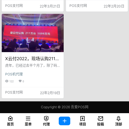
一度因为非法数据来源被列为支付
没搞清楚的情况下，大家就先把211
POS支付网
POS支付网
22年3月21日
22年2月20日
行业第一毒瘤！人人喊打！ 日前代
万台机器9元的首付款付掉了？而且
理商张总遇到一则糟心事，自己是
X付还只有16个省（市）能展业，要
做地…
是搞清楚情况还不得搞出去1000万
台？并且，据在现场的某代理透
露，山西某机构现场直接打款450
万，认购50万台。小编查看了相关
产品政策，X云付…
X云付2022，现场认购211万
台，某机构打款450万认购
虎年，已经过去半个月了，除了码
50万台
牌火爆，还没有其他的产品发布
POS机代理
会，今天X付在上海开了新年的第一
场产品发布会（年会），现在认购2
122
0
11万台，1899万元。 据现场代理爆
料，山西某机构，现场打款450万，
POS支付网
22年2月19日
认购50万台。据了解，X云付2022
年市场营销政策，首付款9元，电签
99元每台，尾款90从激活返现中抵
扣。 2021年底，关于一机一户，关
Copyright © 2026
吾爱POS网
于mpos清退等传闻，有些支付同行
鄂ICP备2021006283号-1
信心不足，现在持观望态度，此次
发布…
查询 85 次，耗时 3.5418 秒
首页
菜单
代理
项目
投稿
顶部