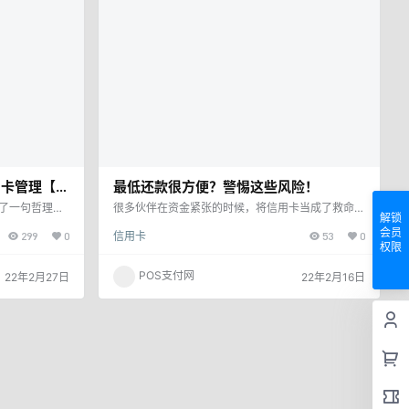
…
行金…
用卡管理【官
最低还款很方便？警惕这些风险！
出了一句哲理的
很多伙伴在资金紧张的时候，将信用卡当成了救命稻
解锁
。这句话虽然很
草。然而，有时候没掌握好花钱的尺度，一不小心账
会员
299
0
信用卡
53
0
p注册会发生？
单就堆积如山，超过了自己的还款能力怎么办？也许
权限
兴，如果您不喜
伙伴们都发现，在账单出来后，还款时有最低还款的
：点击下载 因
选项。实际上，偶尔选择最低还款是不错的选择，但
POS支付网
22年2月27日
22年2月16日
很多朋友不知道
如果长期只还最低问题就大了！ 1、产生高额利息选
、百张卡都支
择最低还款后，未还部分会从每笔消费的记账日当天
用卡支付和体线
（一般是刷卡日的后一天）开始计算利息。这就意味
着到了第二个月，不仅本金会产生…