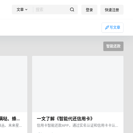
文章
登录
快速注册
写文章
智能还款
满哒、蜂
一文了解《智能代还信用卡》
、聚信商
蜂丛、未来星、
信用卡智能还款APP，通过实名认证和信用卡卡认
、微卡都无法使
证，就能用账单金额5%的钱来全额还清账单，在手
了？资深人