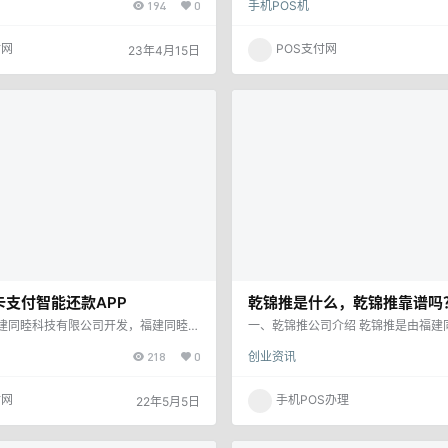
194
0
手机POS机
免逾期罚款。使用智能还款软件可以大
用了？资深人士为你分享解决方法！
士为你分享解决方法
还信用卡的繁琐操作，但使用前需要多
软件发现软件进不去了，页面也是登
再选择软件，确保所使用的软件是安全
这个问题早就发生了的，有的卡友还
付网
POS支付网
23年4月15日
能还款软件有哪些，软件靠谱吗？智能
题，等待了几天，结果还是登录不进去
人普遍理解的，可以自动还款的软件，
说这个平台倒闭了，所以说，如果想
们手机上安装的一些软件（支付宝\微
的话，那么只能是找类似这一类的软
pp就带有这个自动还…
也是没有办法的事情。推荐使用聚美
卡支付智能还款APP
乾锦推是什么，乾锦推靠谱吗
建同睦科技有限公司开发，福建同睦科
一、乾锦推公司介绍 乾锦推是由福建
式成立于2018年，公司拥有来自于阿
公司研发的一款信用卡在线支付收款
218
0
创业资讯
术人员，来自于支付公司 的运维人
单管理和综合金融服务的一款软件！
以上运营APP和支付体系的运维经验，
限公司成立于2018年，公司拥有来
PP是家专注于个人信用 服务的创新型
的技术人员！公司成立以来，一直以
付网
手机POS办理
22年5月5日
完美支持各类安卓版本，完成上架于苹果
发，运营为理念，聘请资深互联网从
e商店。 让信用服 务每个人的美好生活”是
立研发团队，研发多款应用软件！公
 公司推出乾锦推APP以全新的信用卡
联网研发实力，成熟的运维体系，雄