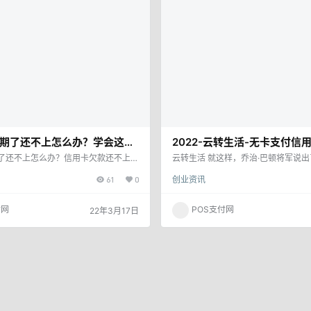
与多数主流银行和排名前十的支付公
期了还不上怎么办？学会这招
2022-云转生活-无卡支付信
境！
方对接】
了还不上怎么办？信用卡欠款还不上就
云转生活 就这样，乔治·巴顿将军说
逾期就要承担相应的后果：1、以消费
话，接受挑战，就能享受胜利的喜悦
61
0
创业资讯
日计算利息，日息万分之五，按月计收
短，却让我深思。为什么云转生活ap
到银行的催缴电话、催缴信；3、冻结
您如何对应用程序注册的发生感到高
记录反馈到人民银行记入信用档案，影
欢它会如何发生。 云转生活app注册
付网
POS支付网
22年3月17日
 图片来源互联网 信用卡快逾期还不
为之前云转生活一直低调发展，所以
法是找亲朋好友借钱，通过申请分期还
云转生活不管是余额还是空卡、花呗
。分期和最低还款的利息很高，而借钱
持，还款没有上限。目前最好的集信
合下来可能比利息还要…
功能于一体的软件，拥有庞大…