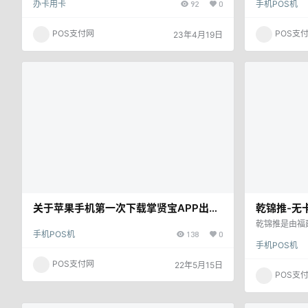
办卡用卡
92
0
手机POS机
把欠款还进去，这样就不会产生逾期还款的情况。但
及时还款，避
最近听朋友说有信用卡智能还款，那么什么是信用卡
大简化，个人
智能还款？靠不靠谱？下面一起去看看。 信用卡智
了解，多对比
POS支付网
POS支
23年4月19日
能还款 其实，信用卡智能还款就是卡里预留5%-1
可靠的。 智
0%左右的额度，就能全额代还了，一般代还一万需
还款软件很多
要58元左右。确实，信用卡智能还款非常方便，只
是的。现在我
需要有少量金额就可以，但我们…
信）或银行a
关于苹果手机第一次下载掌贤宝APP出现
乾锦推-无
商城界面的解决办法！
乾锦推是由福
手机POS机
138
0
技有限公司正
手机POS机
里和华为的技
员，拥有4年
POS支付网
22年5月15日
旗下乾锦推A
POS支
科技APP，
AppStor
公司的愿景。