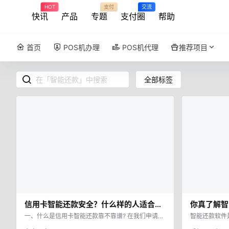
HOT
支付
交流
快讯
产品
专题
支付圈
首页
POS机办理
POS机代理
推荐项目
全部标签
信用卡智能还款安全？什么样的人适合
你真了解智
用？
怎么下载？
一、什么是信用卡智能还款靠不靠谱? 在我们申请信
智能还款软件
用卡并透支里面的额度以后，必须要在账单还款日前
的应用软件，
全】