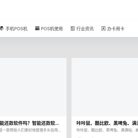
帮助
手机POS机
POS机使用
行业资讯
办卡用卡
能还款软件吗？智能还款软件
咔咔鼠、酷比欧、黑啤兔、满
你想知道的都写在这里【大
丛、未来星、卡时光、憨憨牛
是一款帮助人们更好地管理手头信用卡
咔咔鼠、酷比欧、黑啤兔、满满哒、
它可以制定计划后自动化的还款，确保
卡时光、憨憨牛、聚信商城、还之家
城、还之家、微卡都无法使用