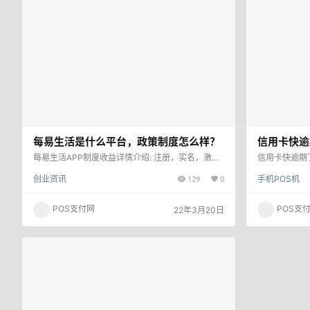
还款 …
每易生活是什么平台，政策制度怎么样？
信用卡快逾
轻松走出困
每易生活APP制度收益详情介绍: 注册，实名，激活
信用卡快逾期
奖励介绍商业模式亮点:1-采用全网唯一最新双重分
有可能逾期，
创业资讯
129
0
手机POS机
润模式与三重补贴奖励制度九代无视平级均有收益，
金额为本金按
最具创新力，最具吸引力的躺赚模式，启动市场！2
复利；2、收
-收益模式为刷卡，花呗，还款，空卡除额外极差收
账户并将欠款
POS支付网
POS支
22年3月20日
益外，均可重复领取9代分润?9代补贴奖励！3-奖励
响个人信用；
补贴为注册，实名，刷卡9代补贴分别为0.1元/代，
上，常用的方
0.2元/代，2元/代以团队打造收益分析看团队人数10
款或最低还款
00人的日…
要还人情，综