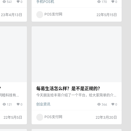
541
0
手机POS机
170
0
很多人使用这些
机上安装app后就可以自动还款，不再需要人工操
录不进去，其实
作。信用卡智能还款就是卡里预留5%-10%左右的额
以为是程序问
度，就能全额代还了，一般代还一万需要60-80元左
POS支付网
23年4月13日
22年5月15日
， 可以直接
右。确实，信用卡智能还款非常方便，只需要有少量
要使用还款功能
金额就可以，这样的平台对于那些没有钱来还信用卡
件平台了，其他
的人来说是一大福音。但我们选择APP平台的时候，
优…
建议要慎重。 一、操作…
？
每易生活怎么样？是不是正规的？
同睦科技有限
今天朋友给丰哥介绍了一个平台，给大家简单的介绍
，信用卡智能账
一下，每易生活是一款集刷卡、 智能还款、 空卡还
121
0
创业资讯
344
0
福建同睦科技有
款、 花呗等各类信贷产品为一体的 金融创客平台，
自于阿里和华为
简单分享， 一部手机就能轻松创业， 实现财富自
互联网技术研
由， 就从每易生活 出发！ 每易生活首批核心對接v:
POS支付网
22年5月5日
22年3月20日
业技术人员，成
wuka08 等级拉满 每易生活对多家银行网站设计核
司具备深厚的互
心系统技术研发， 各大商业银行信用卡业务部 签约
厚的资金实力，
商务合作， 中国众安保险承保.首创了 ”普通大众+银