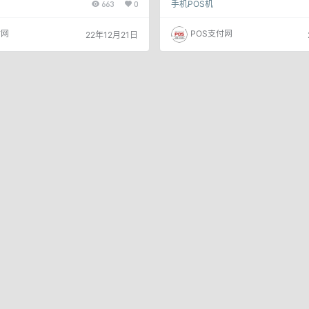
663
0
手机POS机
，手机pos刷卡软件越来越流行，如果
三方支付机构，一家拥有人民银行颁
，手机怎么别人信用卡呢？ 如果你使用的
可证的公司，成立于03年，前身是中
硬件又支持nfc功能，那么就很简单
子公司，也是一家专业的金融支付服务
付网
POS支付网
22年12月21日
c手机刷卡软件就可以实现用手机刷别人
年股份改制，现在注册资金1亿元。 二
面小编为大家推荐一款NFC手机刷卡
功能应用介绍 浦汇宝刷卡额度表 浦汇
 卡友支付服务有限公司成立于2003
大功能 1、支付宝花呗0.38%+0秒
国银联…
日10万 2、云…