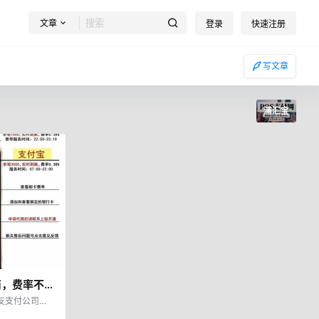
文章
登录
快速注册
写文章
浦汇宝
商，费率不
理，赚永久分
友支付公司研
我国知名的第