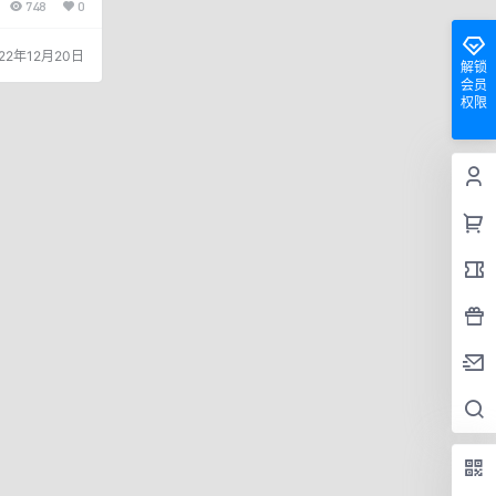
748
0
发的支付业务许
国银联控股的
企业。在09
22年12月20日
、浦汇宝APP
解锁
宝手机POS四
会员
到，单笔3千，单
权限