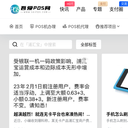
HOT
支付
交流
快讯
产品
专题
支付圈
首页
POS机办理
POS机代理
推荐项目
全部标签
越演越烈！就连无卡平台也来凑热闹！涨
手机怎么刷
价！
软件就可以
近日，小编收到爆料称，某无卡产品浦汇宝商户费率
手机怎么刷别
上调万3+3元/笔，最高费率调整至0.63%+3元/笔。
统pos机是