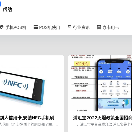
帮助
手机POS机
POS机使用
行业资讯
办卡用卡
别人信用卡,安装NFC手机刷卡
浦汇宝2022火爆政策全国招
提价，刷卡不+3，免费做代
人信用卡？经常刷卡的朋友都了解，传
一、浦汇宝平台资质介绍 浦汇宝是卡
可以刷自己卡也可以刷别人卡。而随着移
发的手机POS软件，卡友支付公司是
润！