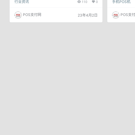
行业资讯
110
0
手机POS机
通知：受银联一机一码政策影响，浦汇宝运营成本和
动支付的发展
边际成本无形中增加，2023年2月1日前注册用户，
没有pos机
费率会适当浮动，上调至大额0.63+3，小额0.38+
是安卓手机，
POS支付网
POS支
23年4月2日
3。新注册用户，费率不变，请知悉！ 据了解浦汇宝
了，利用nf
APP内费率显示已变更成为，闪付大额、NFC刷卡
信用卡了，下
费率0.63%+3元/笔，闪付小额、支付宝扫码费率…
软件。 浦汇宝
年，前身为中