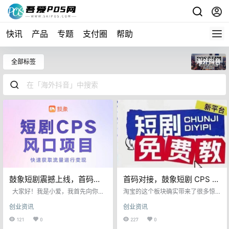
快讯
产品
专题
支付圈
帮助
全部标签
海外抖音
鼓象短剧震撼上线，首码对
首码对接，鼓象短剧 CPS 项
接团队长，引领国际抖音风
目淘宝 TK 双通道开启海外
大家好！我是小爱，我首先向你们
淘宝的这个板块确实带来了很多惊
潮
表达深深的感谢。希望这种缘分，
赚钱新篇章
喜呢！它不仅为客户提供了付费观
创业资讯
创业资讯
让我们相聚一起，我们每一个人都
看短剧的选择，为我们创造了收
是努力生活、努力工作，而且对于
入，而且广告浏览也能带来额外的
121
0
227
0
生活充满了热爱，对于未来充满了
收益。 视频播放量本身也是一种有