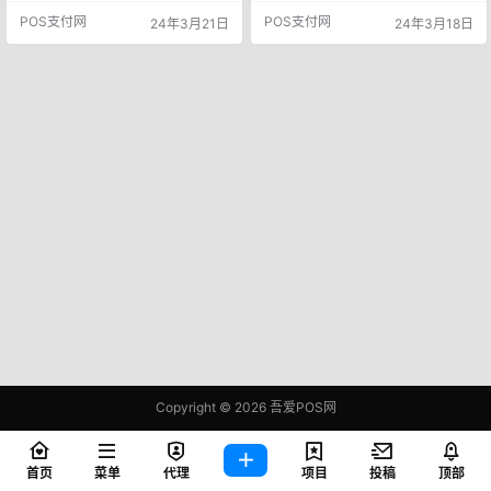
期待。在面对挑战时，我们从未向
价值的收入来源，每一次点击观看
POS支付网
POS支付网
24年3月21日
24年3月18日
命运低头，一起创造属于自己的事
都能带来回报。面对国内短剧市场
业。 今天我要和大家分享一个超
的激烈竞争，进军海外市场的绝对
级神奇的项目——鼓象短剧 项目原
是今年的蓝海项目 国内短剧在国外
理 海外短剧是中国人新型文娱内容
的优势生产周期短：短剧的制作周
的商业出海，目前处于蓝海时期，
期较短，可以更快地推出新作品，
有着较大的发展潜力。 短视频…
满足观众的需求。 创意多样：短剧
形式灵活，能展现更多新颖的创意
和故事…
Copyright © 2026
吾爱POS网
鄂ICP备2021006283号-1
查询 87 次，耗时 0.3985 秒
首页
菜单
代理
项目
投稿
顶部