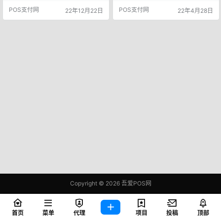
20日有4笔刷卡交易记录，而网友提
收单机构号让相关机构刷卡无积
POS支付网
POS支付网
22年12月22日
22年4月28日
供的代理商后台截图，却没有显示
分，更有甚者直接限制该机构POS
这4笔交易记录，这4笔交易不翼而
机刷卡功能！于是线上交易成为了
飞。 没有交易也就没有分润，代理
银行认可的香馍馍，不光有活动参
商应得的收入被偷窃，疑似电银支
与，还给与积分支持，多倍积分更
付偷数据。 支付行业由于竞争激
是常态。而扫码支付POS机至此孕
烈，价格越来越低，利润越来越
育而生！ 随着行业发展衍生，扫码
薄，甚至还有支付机构低于…
变商户成了新趋势，成为了新一代
P…
Copyright © 2026
吾爱POS网
鄂ICP备2021006283号-1
查询 83 次，耗时 0.4947 秒
首页
菜单
代理
项目
投稿
顶部