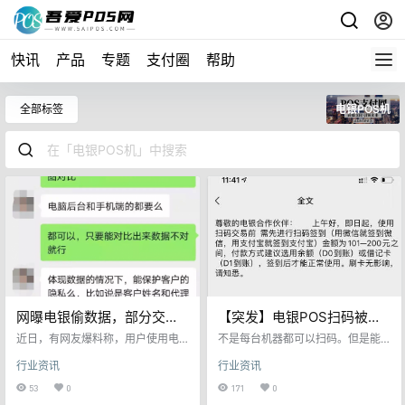
快讯
产品
专题
支付圈
帮助
全部标签
电银POS机
网曝电银偷数据，部分交易
【突发】电银POS扫码被风
无记录，代理商分润蒸发
控，疑借贷比失衡！
近日，有网友爆料称，用户使用电
不是每台机器都可以扫码。但是能
银POS机刷卡多笔，而代理商后台
扫码的机器必然被封神！ 当下第三
行业资讯
行业资讯
竟然没有此交易记录，疑似电银偷
方支付虚假商户占比过多，产生了
数据剽窃代理商分润。 从用户的后
大量的非真实交易。导致多家银行
53
0
171
0
台账单记录可以看到，2022年12月
围剿第三方支付POS机，通过拉黑