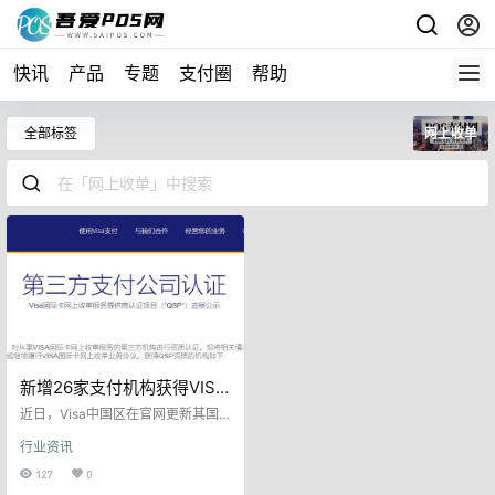
快讯
产品
专题
支付圈
帮助
全部标签
网上收单
新增26家支付机构获得VISA
卡网上收单服务资质
近日，Visa中国区在官网更新其国
际卡网上收单服务提供商认证项目
行业资讯
（QSP）信息。新增北京亚科技术
开发有限责任公司（DOVEPAY德付
127
0
通，下简称“北京亚科”）为其第26