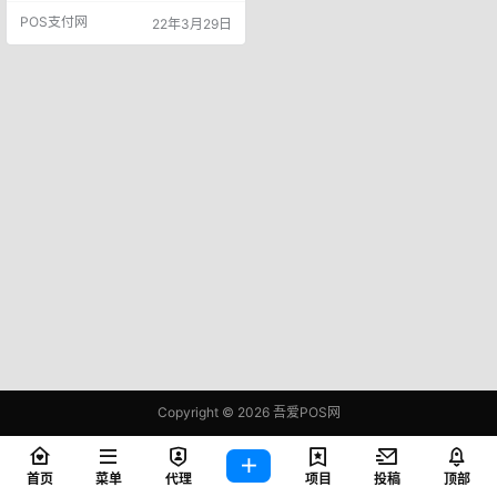
家QSP服务商。据了解，北京亚科
POS支付网
22年3月29日
技术开发有限责任公司是中国航空
结算有限责任公司的全资子公司，
隶属于中国民航信息网络股份有限
公司 ，德付通是中国航信的唯一支
付品牌。北京亚科，是中国民航信
息网络股份有限公司（简称中国航
信）旗下从事电子支付…
Copyright © 2026
吾爱POS网
鄂ICP备2021006283号-1
查询 95 次，耗时 0.4110 秒
首页
菜单
代理
项目
投稿
顶部