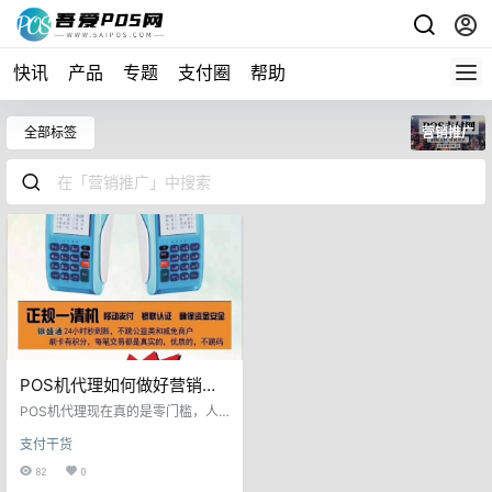
快讯
产品
专题
支付圈
帮助
全部标签
营销推广
POS机代理如何做好营销推
广
POS机代理现在真的是零门槛，人
人可以加入做代理，不过对于很多
支付干货
刚刚加入的小白，不知道如何把这
个行业做好，由于零门槛，那么竞
82
0
争就会很大，怎么样才能在诸多竞