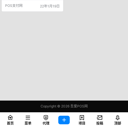
争对手中脱颖而出呢？今天小编就
POS支付网
22年1月19日
给伙伴们总结一下，供大家参考。
推广POS机过程中常见的问题 1、陌
生用户，刚刚说出自己是做什么
的，就直接被拒绝了； 2、客户说我
们都有好几台POS机了，不需要
了； 3、总是被拒绝，信心全
无………
Copyright © 2026
吾爱POS网
鄂ICP备2021006283号-1
查询 81 次，耗时 0.3947 秒
首页
菜单
代理
项目
投稿
顶部