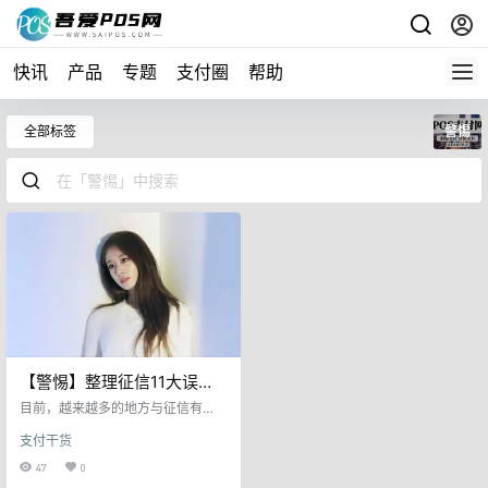
快讯
产品
专题
支付圈
帮助
全部标签
警惕
【警惕】整理征信11大误
区，第一个你就“中招”了！
目前，越来越多的地方与征信有
关，有些人一不小心就陷入了误
支付干货
区，从而引起了不必要的麻烦。 那
么，关于征信究竟有哪些误区呢？
47
0
又该如何去避免呢？ 今天吾哥就给