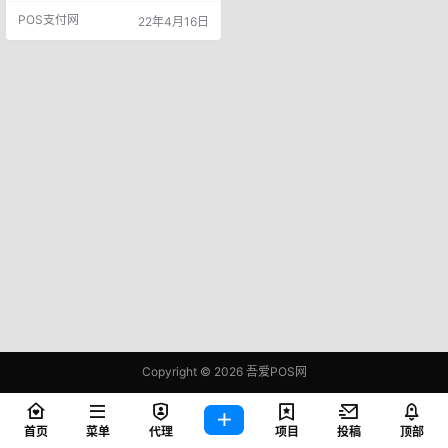
伙伴们讲讲，哪些是容易中招的征
POS支付网
22年4月16日
信误区？ 1、没贷过款，信用就好
过往的征信记录是判断个人信用资
质的重要依据！ 如果个人征信记录
是空白的，金融机构就无法对你的
消费、还款的能力和信用状况做出
客观合理的评估，从而影响审批。
2、频繁查询征信不会影响借款 若…
Copyright © 2026
吾爱POS网
鄂ICP备2021006283号-1
查询 83 次，耗时 0.3947 秒
首页
菜单
代理
项目
投稿
顶部