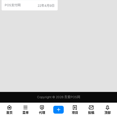
惑慌张，应该在第一时间内随便用
POS支付网
22年4月9日
一张银联卡。 1.在POS机上做一笔
查询或者消费交易（任意金额0，P
OS机会提示你“自动冲正成功”，同
时持卡人也会再收到一条扣款已经
退回到账的银行提示短信。 2.让商
户立即结算，消…
Copyright © 2026
吾爱POS网
鄂ICP备2021006283号-1
查询 81 次，耗时 0.3853 秒
首页
菜单
代理
项目
投稿
顶部