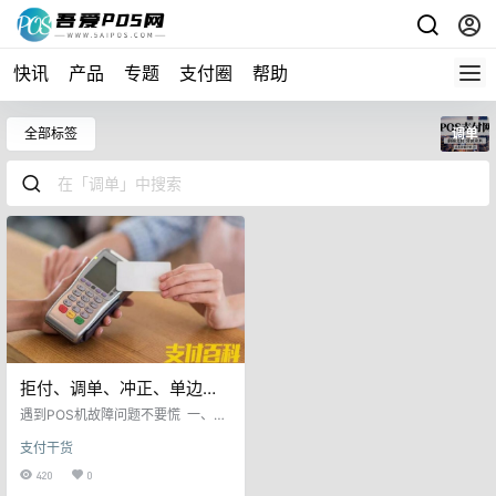
快讯
产品
专题
支付圈
帮助
全部标签
调单
拒付、调单、冲正、单边帐
及POS机故障等问题处理大
遇到POS机故障问题不要慌 一、商
全！
户经常遇到POS机刷卡后POS机没
支付干货
有打印出来小票，但是持卡人手机
却收到了银行扣款提示短信。遇到
420
0
这种情况时请商户和客户都不要疑