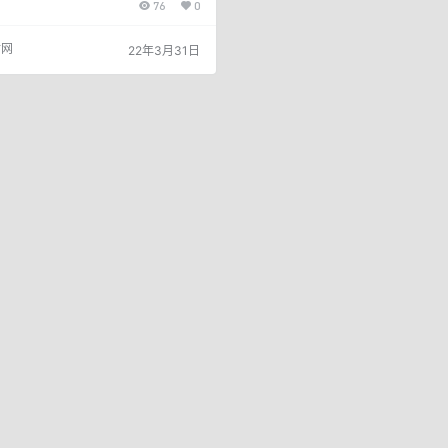
76
0
另一个是让银行赚到一定的分期利息，
提额。 银行虽然经常打电话邀请我们
候需要的时候却被拒绝，这是怎么回事
付网
22年3月31日
大家聊聊这个话题！ 01 申请信用卡分
、电话申请 持卡人致电银行的信用卡客
卡号或证件号码，再进入人工服务，提
2、网银申请…