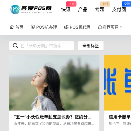
HOT
支付
交流
快讯
产品
专题
支付圈
首页
POS机办理
POS机代理
推荐项目
全部标签
“五一”小长假账单超支怎么办？签约分期
信用卡账单
省心省时又省钱
点！
近年来，随着数字经济的发展，消费场景变得越来越
用卡老手应该
多样化，消费者的消费习惯也在逐渐发生变化，对信
是缓解资金压