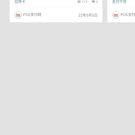
信用卡
119
0
支付干货
用消费的接受程度越来越高。特别是五一小长假期
者最低还款；
间，旅游、聚会、购物、娱乐等各项消费金额往往激
有利于信用卡
增，在此情况下，使用信用卡消费成为不少人的优先
分期，但有时
POS支付网
POS支
22年5月5日
选择。 随着节后首个账单日的到来，相信部分持卡
呢？今天就和
人面临着还款困难的问题，在无法一次性还清信用卡
期的方式 1
账单时，往往会选择分期还款来减轻还款压力。 刚
服，选择输入
好，平安信用卡在近期推出了「签约分…
出申请分期。 