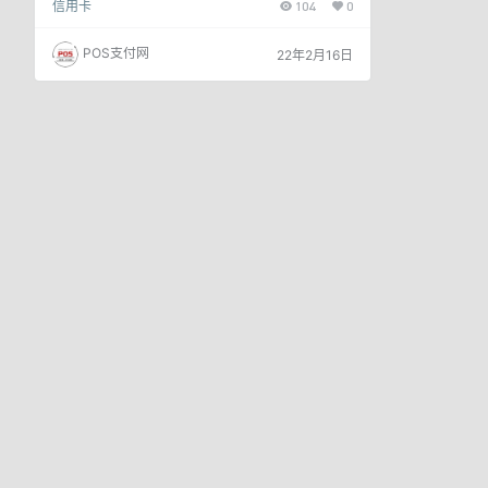
信用卡
104
0
人如坠深渊。 1 超前消费陷入“以贷还贷”深坑 小明
谈了个女朋友，各种开支急速增长，过个情人节又花
了几千元。眼看距离下个月发工资还有挺长时间，正
POS支付网
22年2月16日
好有个银行业务员来小明公司推销信用卡，他果断办
了一张，没两天卡就寄到了，总算解决了燃眉之急。
小明心想信用卡真是好东西，再也不怕在女朋友面前
囊中羞涩了，完全沉浸在超…