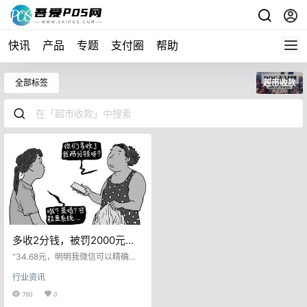
快讯
产品
专题
支付圈
帮助
全部标签
超市收款
多收2分钱，被罚2000元！
超市扫码收款“四舍五入”被
“34.68元，明明我微信可以精确扫
罚！
出来的，为什么未经我同意直接四
行业资讯
舍五入收34.7元….”“我们付款系统
就是这样的。” 事件回顾 李女士近期
780
0
在温岭城西某超市购买了蔬菜、肉