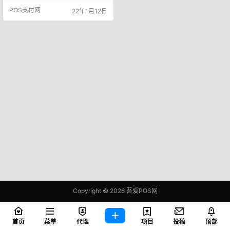
等生鲜商品，称重之后价格显示为3
POS支付网
22年1月12日
4.68元。正当李女士准备微信扫码
的时候，系统直接跳出需付34.70
元。李女士不满该收费，和超市销
售人员商议无果，遂拨打12345投
诉。 处理过程及结果 温岭市市场监
管局执法人员经调查获…
Copyright © 2026
吾爱POS网
鄂ICP备2021006283号-1
查询 81 次，耗时 0.3812 秒
首页
菜单
代理
项目
投稿
顶部