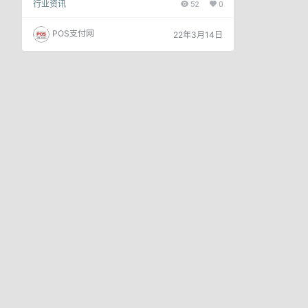
行业资讯
52
0
示!当前，信用卡、小额信贷等个人消费信贷服务与
各种消费场景深度绑定，一定程度上便利了生活、减
轻了即时的支付压力，但消费者若频繁、叠加使用消
POS支付网
22年3月14日
费信贷，易引发过度负债、征信受损等风险。 近年
来，时有消费者投诉反映过度授信、信用卡分期手续
费或违约金高、暴力催收等。此外，一些商家诱导消
费者以贷款或透支方式预付…