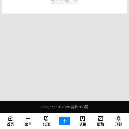
暂无相关结果
Copyright © 2026
吾爱POS网
鄂ICP备2021006283号-1
查询 70 次，耗时 0.3874 秒
首页
菜单
代理
项目
投稿
顶部