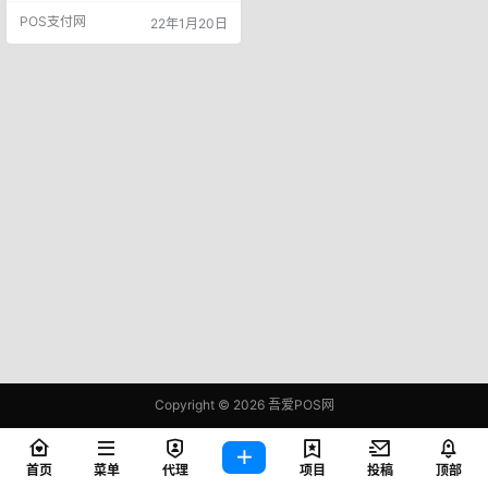
具体来看，通联支付此次被列
POS支付网
22年1月20日
被执行人，缘因牵涉进与前员工尹
某的劳动合同纠纷之中。 经法
院审理认定，尹某于2013年7月31
日进入通联支付处工作，双方签订
的最后一份劳动合同期限为2019年7
月至2022年7月。2019年10月，通
联支付…
Copyright © 2026
吾爱POS网
鄂ICP备2021006283号-1
查询 81 次，耗时 0.3811 秒
首页
菜单
代理
项目
投稿
顶部