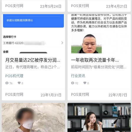
行、兴业 分期服务大家常常会用
现金之后也是每天都需要支付利息
POS支付网
POS支付网
23年5月24日
23年4月21日
到。其中，中信银行和兴业的手续
的，还不能再享受信用卡的免息期
费在行业中算是偏高的。比如中信
了，这样你就会在不知不觉中多付
银行信用卡账单分期，同样5万元分
很多钱给银行了。 二、往信用卡里
12期，中信0.73%，工行0.6%，中
存钱 有些人爱刷信用卡，买点东西
信银行的手续费就高出不少。 不过
不管多大额度都用信用卡刷，很多
手续费需要具体到期去进行比较，
时候信用卡额度根本不够用。于
会出现A银行在6期以内手…
是，习惯了用信用卡支付的他们就
往信用卡…
月交易量达2亿被停发分润！
一年收取两次流量卡年
代理商曝光X富2.0平台
费？！ 支付公司流量卡上涨
近日，有代理商曝光，称自己2个亿
前段时间因为“级差分润优化”问题P
的月交易流水分润被无故收割，目
至104/年
OS机代理注意：快看看你的后台分
POS机代理
行业资讯
前6万多元分润无法提现，该代理称
润有没有被偷！被推上风口浪尖的X
并无欠货款，多次和平台负责人电
X达，如今又因提前收取次年流量卡
76
0
92
0
话、面谈沟通均无果，无奈选择曝
费遭到代理和用户质疑。 原本此产
光！
品流量卡年费在机器注册激活31天
POS支付网
POS支付网
23年1月31日
22年7月7日
后，从商户的首次交易中收取36/
年。第二年则在激活后300天收
取。 但是现在不仅更改第二年的收
取时间为：激活后240天；更是上涨
流量卡费用至68/年。 也就是说商户
注册激活后的第八个月就要收取第
二年的流量卡…