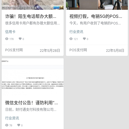
诈骗！陌生电话帮办大额信
视频打假，电销5G的POS
用卡，女子被骗42万
机，开箱验货，竟然…..
很多信用卡用户都有办理大额信用
今天，有用户收到了电销的POS
卡的需求，这一点非常容易被人利
机，并且进行了开箱的视频录制。
信用卡
行业资讯
用。 我们曾经报道过： 警惕！上门
开箱后，用户发现是5G的POS机，
办大额信用卡，赠送POS机，客户
开机发现是4G的，5G的贴纸撕掉，
178
0
121
0
被骗2998元 小心被骗！上门办大额
才显示出机器4G的真面目。 也就是
信用卡，假装银行给客户发授信短
说电销自己打印了很多5G的贴纸，
POS支付网
POS支付网
22年5月28日
22年5月8日
信，骗299元押金 日前，家住赣榆
贴在了4G的机器上，伪装5G机器。
区沙河镇的赵女士遇到了一件糟心
用手很容易就撕下来了。 昨天小编
事儿，因为她的一时轻信，在短短
也发布了：电销5G POS机，竟然是
几个小时内就被骗走了42万元。那
4G贴纸版，相当于把4G纹身成5G
么，到底发生了什么事儿呢？我们
了 最近频繁发生的4G伪装为5G的
一起来了解一下。 赵女士告诉记
事件，看来是电销套路升级了。 说
者，事情发生在5月16…
起了…
微信支付公告！谨防利用“腾
讯合作伙伴”等名义加盟收费
日前，财付通支付科技有限公司
行为
（微信支付母公司）发布《关于警
行业资讯
惕防范代理诈骗的提示》。 该提示
称，近期，微信支付发现部分公司
78
0
以“腾讯合作伙伴”等名义收取代理及