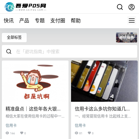
快讯
产品
专题
支付圈
帮助
全部标签
避坑指南
精准盘点│这些年各大银行
信用卡这么多坑你知道几
的信用卡最容易踩的坑
个？
相信大家在使用信用卡的过程中一
一、经常提现信用卡 比起线上支
定被某一家或几家银行坑过，今天
付，有些人还是比较喜欢用现金。
信用卡
信用卡
就给大家来盘点一下，各大银行信
所以，他们经常把信用卡中的额度
用卡容易踩坑的地方，快来看看你
提现出来使用。但是，信用卡取现
144
0
81
0
中招没？ 01分期手续费最坑：中
就跟找银行贷款一样，把数字变成