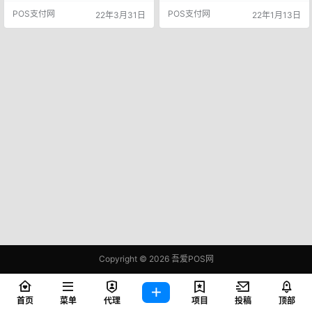
交易报告；与身份不明的客户进行
青岛市中心支行网站近日公布了中
POS支付网
POS支付网
22年3月31日
22年1月13日
交易。所以深圳支行对银盛处罚224
国人民银行青岛市中心支行行政处
5万元。 此外，行政处罚决定书（深
罚信息公示表，行政处罚决定书(青
人银罚〔2022〕11号）显示，时任
银罚字〔2021〕14号)显示，银盛支
银盛支付服务股份有限公司董事长
付服务有限公司青岛分公司存在以
陈敏对上述违法违规行为负有直接
下违法行为： 天眼查信息披露，圣
责任，中国人民银行深圳市中心支
亚云鼎支付有限公司（下称“圣亚支
行2022年3月21…
付”）于1月5日被…
Copyright © 2026
吾爱POS网
鄂ICP备2021006283号-1
查询 97 次，耗时 0.4032 秒
首页
菜单
代理
项目
投稿
顶部