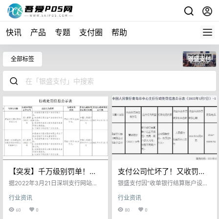
快讯
产品
专题
支付圈
帮助
全部标签
银盛支付
【突发】千万级别罚单！银
支付公司忙坏了！又收罚
盛因4项违规被重罚2245
单；又被强制执行
据2022年3月21日深圳支行网站行
银盛支付因“收单银行结算账户设置
万！
政处罚显示，因银盛支付未按规定
不规范；为同一商户多次入网、分
行业资讯
行业资讯
履行客户身份识别义务；未按规定
配不同商户号。”2项违法行为被中
保存客户身份资料和交易记录；未
国人民银行青岛市中心支行责令期
60
0
80
0
按规定报送大额交易报告或者可疑
限整改并罚款9万元。 中国人民银行