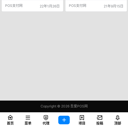
级后相关影响公示如下： 一、升级
作！避免带来不便！ 浦发银行 9月1
POS支付网
POS支付网
22年1月26日
21年9月15日
后业务变化及影响 1、为提升自助渠
6日23：00至9月17日05：00进行
道的使用体验，您名下所有卡片的
收货地址服务、额度服务、还款交
查询密码将按客户归并，归并后的
易服务升级维护。期间微信、浦大
查询密码为您最新申请状态正常卡
喜奔APP、支付宝生活号等渠道收
片的查询密码，如验证查询密码时
货地址服务、额度服务、还款交易
失败，可登录买单吧APP或拨打客
服务功能将受到短暂影响，系统升
服热线重新设置…
级完成后即恢复正常…
Copyright © 2026
吾爱POS网
鄂ICP备2021006283号-1
查询 85 次，耗时 0.4171 秒
首页
菜单
代理
项目
投稿
顶部