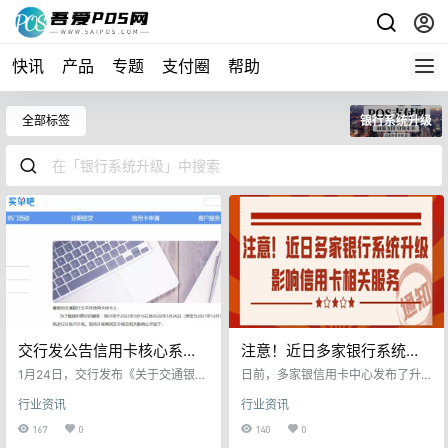
快讯
产品
专题
支付圈
帮助
全部标签
银行系统升级
交行发公告信用卡核心系统
注意！近日多家银行系统升
升级！变化及影响
级影响信用卡相关服务
1月24日，交行发布《关于交通银行
日前，多家银信用卡中心发布了升
信用卡系统升级后的业务调整公
级维护的公告，银行系统升级维护
行业资讯
行业资讯
告》，公告表示2022年3月16日至2
期间或影响pos资金到账时间和信用
022年3月26日对交行信用卡核心系
卡业务，请各相关机构提前告知客
167
0
140
0
统进行分批次升级。 升级期间及升
户提前做好资金安排并做好解释工