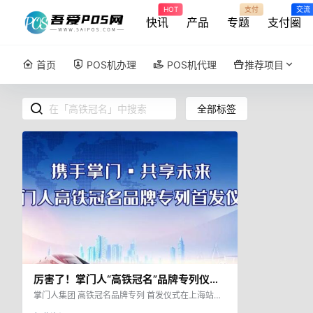
HOT
支付
交流
快讯
产品
专题
支付圈
首页
POS机办理
POS机代理
推荐项目
全部标签
厉害了！掌门人“高铁冠名”品牌专列仪式
在上海隆重举行！
掌门人集团 高铁冠名品牌专列 首发仪式在上海站隆
重举行 用中国速度助力品牌发展 推动掌门人加速