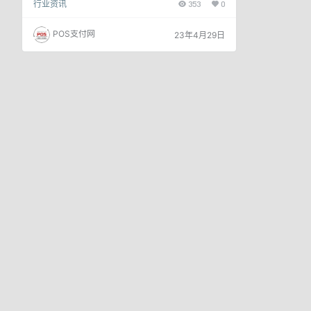
行业资讯
353
0
驶入蓬勃发展的“快车道”！ 01 首发仪式，现场直击
掌门人创始人、掌门人董事长陈俊良陈董、掌门人联
合创始人、掌门人市场运营总监张文志张总、掌门人
POS支付网
23年4月29日
联合创始人、掌门人市场营销总监王珩王总以及掌门
人各位领导出席本次活动，共同见证掌门人品牌高铁
冠名列车强势出发。 掌门人董事长、掌门人创…