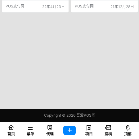
按识别二维码扫码注册下载APP 双
覆盖金融、电力、 餐饮、连锁商
POS支付网
POS支付网
22年4月23日
21年12月28日
付天下 成都宏杰思创科技有限公司
超、供应链等行业客户。四年来我
直营产品 支持快捷收款、刷脸收
们一直致力于支付技术开发及技术
款、NFC收款、支付宝收款、聚合
推广，支付行业四年的深 耕，我司
支付、电签POS 费率0.38%~0.6
为客户提供了信用卡申请，借款，
0%，交易时间：全天24小时秒到
生活服务，供应链金融一 站式服
宝贝支付 上海…
务，我们经过不断的测试，调整，
且结合了支付市场的需求点， …
Copyright © 2026
吾爱POS网
鄂ICP备2021006283号-1
查询 97 次，耗时 0.4001 秒
首页
菜单
代理
项目
投稿
顶部