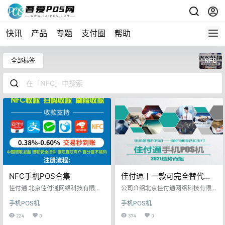
快讯
产品
专题
支付圈
帮助
全部标签
NFC
NFC手机POS合集
佳付通丨一款可完全替代
POS机的移动收款APP
佳付通 北京佳付通网络科技有限公
公司介绍北京佳付通网络科技有限
司直营产品 支持快捷、刷脸、小额
公司(以下简称我司) 我司以自主知识
手机POS机
手机POS机
收款、NFC手机POS、银联收/付款
产权的综合金融服务系统为基础，
码 主扫被扫、聚合支付 费率0.38%
为个人、企业、机 构等客户提供全
224
0
374
0
~0.60%，交易时间6:00-24:00 长
方位,金融科技综合服务解决方案，