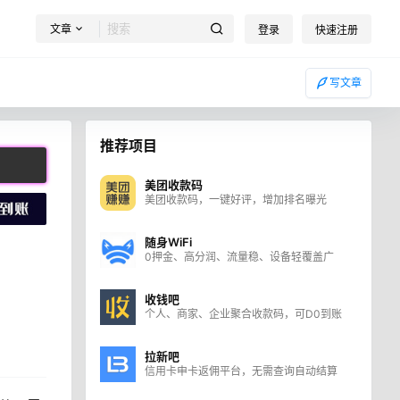
文章
登录
快速注册
写文章
推荐项目
美团收款码
美团收款码，一键好评，增加排名曝光
随身WiFi
0押金、高分润、流量稳、设备轻覆盖广
收钱吧
个人、商家、企业聚合收款码，可D0到账
拉新吧
信用卡申卡返佣平台，无需查询自动结算