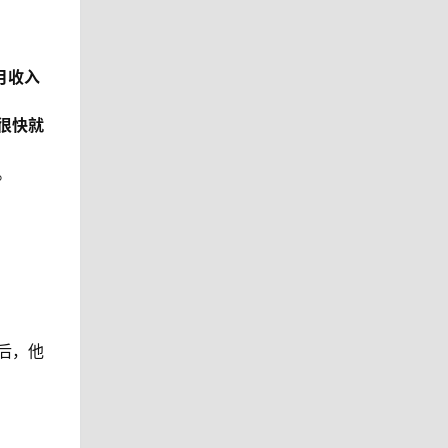
月收入
很快就
。
后，他