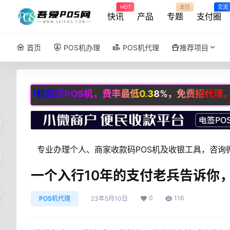
HOT
支付
交流
快讯
产品
专题
支付圈
首页
POS机办理
POS机代理
推荐项目
是POS机，费率最低0.38%，免费招代理，咨询微信：CJZ
专业办理个人、商家收款码POS机及收银工具，咨询微：
一个入行10年的支付老兵告诉你
0
116
POS机代理
23年5月10日