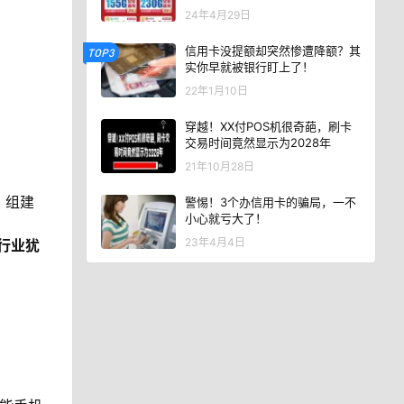
24年4月29日
信用卡没提额却突然惨遭降额？其
TOP3
实你早就被银行盯上了！
22年1月10日
穿越！XX付POS机很奇葩，刷卡
交易时间竟然显示为2028年
21年10月28日
，组建
警惕！3个办信用卡的骗局，一不
小心就亏大了！
23年4月4日
行业犹