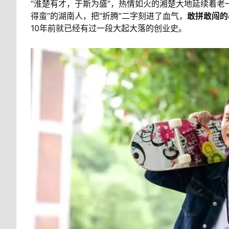
“淮楚有才，于斯为盛”，热情如火的湘楚大地延续着老
得蛮”的湖南人，把“折腾”二字刻进了血气，
敢拼敢闯的
10年前就已经有过一段大起大落的创业史。