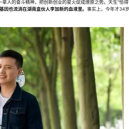
一辈人的奋斗精神，把创新创业的星火促成燎原之势。天生“恰得
基因也流淌在湖南盒伙人李加新的血液里。
事实上，今年才34