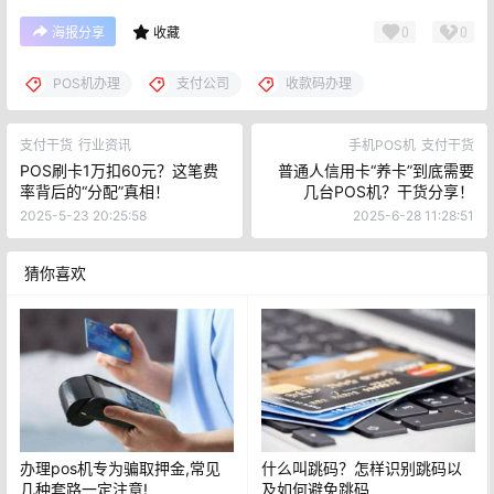
0
0
海报分享
收藏
POS机办理
支付公司
收款码办理
支付干货
行业资讯
手机POS机
支付干货
POS刷卡1万扣60元？这笔费
普通人信用卡“养卡”到底需要
率背后的“分配”真相！
几台POS机？干货分享！
2025-5-23 20:25:58
2025-6-28 11:28:51
猜你喜欢
办理pos机专为骗取押金,常见
什么叫跳码？怎样识别跳码以
几种套路一定注意!
及如何避免跳码