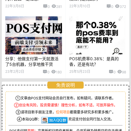
22年3月6日
22年3月10日
0
281
0
372
分享：他做支付第一天就激活
POS机费率0.38%：是真的
了5台机器，分享地推干货
香，还是有坑？
23年2月2日
25年5月23日
0
180
0
98
免责说明
①文章由POS支付网站会员自行发布，如有疑问，请联系作者。
②创业有风险，投资需谨慎！理性分析，如有不适，可放弃操作。
③请项目新手朋友注意，
任何项目
都需要多研究多积累多推广。
④本站QQ群：
欢迎支付创业同行加入交流。
POS支付网
声明：
文章版权归原作者所有，会员投稿及转载目的在于传递