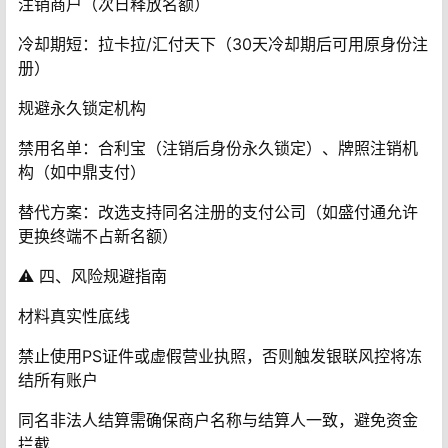
注销商户（次日释放名额）
冷却期短‌：拉卡拉/汇付天下（30天冷却期后可用原身份注
册）
规避永久锁定机构‌
禁用名单‌：合利宝（注销后身份永久锁定）、牌照注销机
构（如中鼎支付）
替代方案‌：改选支持同名注册的支付公司（如盛付通允许
更换终端不占新名额）
⚠️ ‌四、风险规避指南‌
材料真实性底线‌
禁止使用PS证件或虚假营业执照，否则触发银联风控将冻
结所有账户
同名非法人结算需确保商户名称与结算人一致，避免资金
拦截