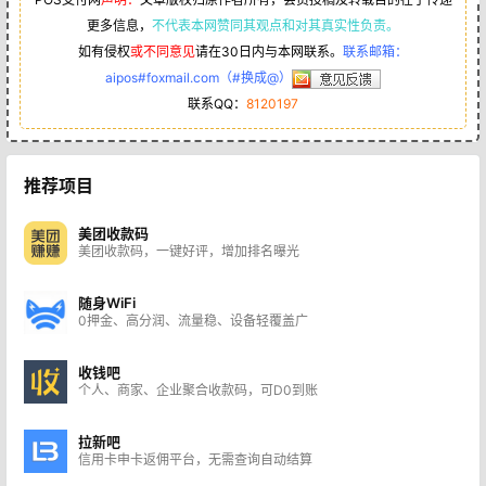
更多信息，
不代表本网赞同其观点和对其真实性负责。
如有侵权
或不同意见
请在30日内与本网联系。
联系邮箱：
aipos#foxmail.com（#换成@）
联系QQ：
8120197
推荐项目
美团收款码
美团收款码，一键好评，增加排名曝光
随身WiFi
0押金、高分润、流量稳、设备轻覆盖广
收钱吧
个人、商家、企业聚合收款码，可D0到账
拉新吧
信用卡申卡返佣平台，无需查询自动结算