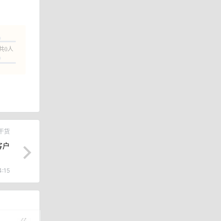
共0人
干货
客户
4:15