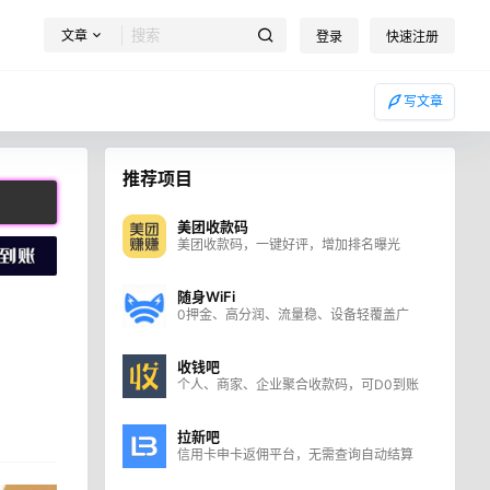
文章
登录
快速注册
写文章
推荐项目
美团收款码
美团收款码，一键好评，增加排名曝光
随身WiFi
0押金、高分润、流量稳、设备轻覆盖广
收钱吧
个人、商家、企业聚合收款码，可D0到账
拉新吧
信用卡申卡返佣平台，无需查询自动结算