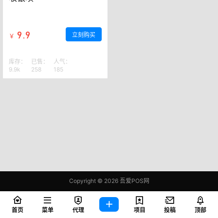
9.9
立刻购买
￥
库存：
已售：
人气：
9.9k
258
185
Copyright © 2026
吾爱POS网
鄂ICP备2021006283号-1
查询 77 次，耗时 0.3911 秒
首页
菜单
代理
项目
投稿
顶部