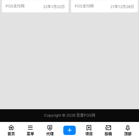
提醒直接降额度封卡，各位小心，
号），中国农业银行股份有限公司
POS支付网
POS支付网
22年1月22日
21年12月28日
尽量别用农行的去套，用了就是封
存在两项违法违规行为：一、农业
降，等风头过了再说吧…… 不妨具体
银行制定文件要求企业对公账户必
看看卡友被降额情况。 凌晨3点33
须开通属于该行收费项目的动账短
分，两张农行卡直接变为0.这位卡友
信通知服务，侵害客户自主选择
没有说多少降额到0 还有更早一些，
权；二、农业银行河南分行和新疆
凌晨一点多直接1万变为0. 还有6万
分行转发并执行总行强制企业对公
直接变为0 目…
账户开通动账短信通知服务要求，
违法…
Copyright © 2026
吾爱POS网
鄂ICP备2021006283号-1
查询 83 次，耗时 0.5575 秒
首页
菜单
代理
项目
投稿
顶部