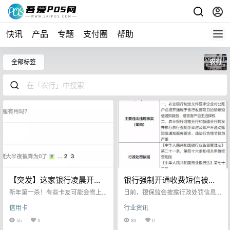
快讯
产品
专题
支付圈
帮助
全部标签
农行
【突发】这家银行凌晨开启
银行强制开通收费短信被罚
降额模式，6万额度直接归0
150万元！附回应…
新年第一杀！有些卡友可能会雪上
日前，银保监会披露行政处罚信息
加霜了。 就在昨天，农业银行微信
显示，因强制客户开通收费服务，
信用卡
行业资讯
公众号推送年度账单。 农行今年很
农业银行遭银保监会重罚150万。
大动作最高等级的风控，不是真实
据中国银保监会政处罚信息公开表
55
0
83
0
消费连续两个月，提醒一次或者不
显示（银保监罚决字〔2021〕38