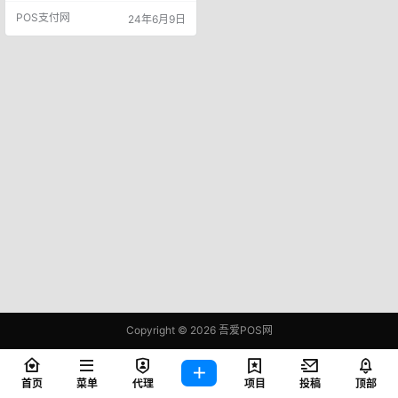
了风控短信，其中不乏被限制交易
POS支付网
24年6月9日
额度，或者降额的卡友，拿着这些
卡，却发现无法在某些地方进行刷
卡消费？是不是感到无比的困扰？
不用担心，今天我们就来聊聊这个
话题，为你解决这个问题提供一些
思路。 01 …
Copyright © 2026
吾爱POS网
鄂ICP备2021006283号-1
查询 81 次，耗时 0.3872 秒
首页
菜单
代理
项目
投稿
顶部