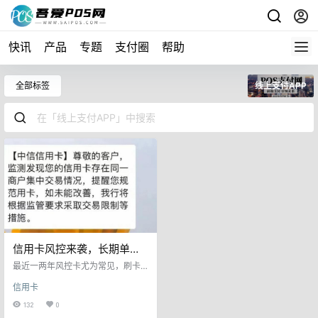
快讯
产品
专题
支付圈
帮助
全部标签
线上支付APP
信用卡风控来袭，长期单商
户怎么办？附上应对措施
最近一两年风控卡尤为常见，刷卡
后经常会收到银行的风控短信，尤
信用卡
其是广发、兴业、平安、农业、建
行、浦发等多家银行，这些银行加
132
0
强风险管控以后，很多卡友都收到